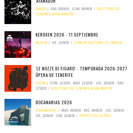
'AFANADOR'
DANZA
SÁB, 05/09/26
-
DOM, 06/09/26
AUDITORIO DE
TENERIFE ADÁN MARTÍN
KEROXEN 2026 - 11 SEPTIEMBRE
MÚSICA
VIE, 11/09/26
ESPACIO CULTURAL EL TANQUE
'LE NOZZE DI FIGARO' - TEMPORADA 2026-2027
ÓPERA DE TENERIFE
ÓPERA
DOM, 11/10/26
-
MAR, 13/10/26
-
JUE, 15/10/26
-
SÁB,
17/10/26
AUDITORIO DE TENERIFE ADÁN MARTÍN
DOCANARIAS 2026
DOCUMENTAL
MAR, 08/09/26
-
MIÉ, 09/09/26
-
JUE, 10/09/26
-
VIE, 11/09/26
-
SÁB, 12/09/26
PUERTO DE LA CRUZ