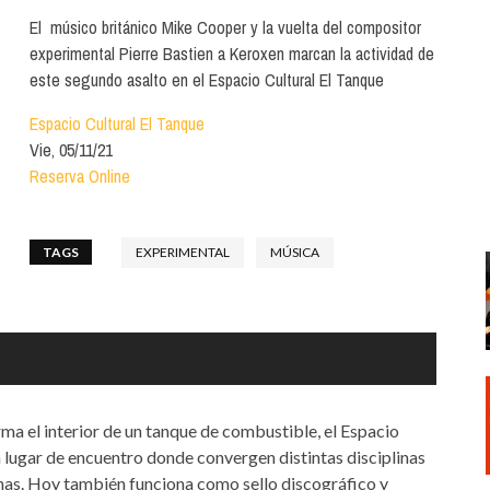
Santa Cruz | La Laguna
Gastro
El músico británico Mike Cooper y la vuelta del compositor
ALES CON ACTUACIONES
experimental Pierre Bastien a Keroxen marcan la actividad de
Islas
Infantil
MERCIO
este segundo asalto en el Espacio Cultural El Tanque
Música
STRO
Espacio Cultural El Tanque
Escénicas
Vie, 05/11/21
RMATIVO
Reserva Online
TAGS
EXPERIMENTAL
MÚSICA
a el interior de un tanque de combustible, el Espacio
n lugar de encuentro donde convergen distintas disciplinas
sonas. Hoy también funciona como sello discográfico y