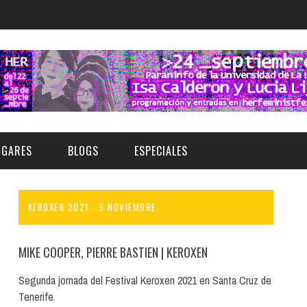
UGARES
BLOGS
ESPECIALES
KEROXEN 2021 - 5 NOVIEMBRE
E | MUSEOS
FESTIVAL BOREAL 2026
GAR
CATEGORIA
AS Y AUDITORIOS
FESTIVAL TAGANANA 2026
MIKE COOPER, PIERRE BASTIEN
| KEROXEN
Norte
Cultura
ACIOS CULTURALES
TENERIFE PHE FESTIVAL 2026
Segunda jornada del Festival Keroxen 2021 en Santa Cruz de
Sur
Deporte y Naturaleza
Tenerife.
CHE
XXVII VERANO DE CUENTO