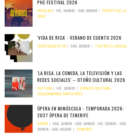
PHE FESTIVAL 2026
POPULAR
VIE, 04/09/26
-
SÁB, 05/09/26
PUERTO DE LA
CRUZ
'VIDA DE RICA' - VERANO DE CUENTO 2026
CUENTACUENTOS
SÁB, 15/08/26
TEATRO EL SAUZAL
'LA RISA, LA COMIDA, LA TELEVISIÓN Y LAS
REDES SOCIALES' – OTOÑO CULTURAL 2026
CULTURA
VIE, 18/09/26
ESPACIO CULTURAL
CAJACANARIAS SANTA CRUZ
ÓPERA EN MINÚSCULA - TEMPORADA 2026-
2027 ÓPERA DE TENERIFE
ÓPERA
SÁB, 12/09/26
-
SÁB, 19/09/26
-
VIE, 25/09/26
-
SÁB,
26/09/26
-
SÁB, 03/10/26
TENERIFE