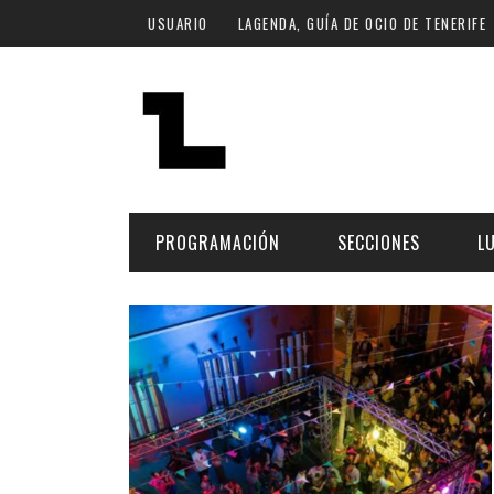
Pasar al contenido principal
USUARIO
LAGENDA, GUÍA DE OCIO DE TENERIFE
PROGRAMACIÓN
SECCIONES
L
MÚSICA
ART
FECHA
LU
ESCÉNICAS
SAL
Hoy
CULTURA
ESP
Plan Finde
GASTRONOMÍA
NO