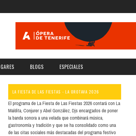
UGARES
BLOGS
ESPECIALES
LA FIESTA DE LAS FIESTAS - LA OROTAVA 2026
E | MUSEOS
FESTIVAL BOREAL 2026
GAR
CATEGORIA
El programa de La Fiesta de Las Fiestas 2026 contará con La
AS Y AUDITORIOS
FESTIVAL TAGANANA 2026
Maldita, Conjurer y Abel González, Djs encargados de poner
Norte
Cultura
la banda sonora a una velada que combinará música,
ACIOS CULTURALES
TENERIFE PHE FESTIVAL 2026
gastronomía y tradición y que se ha consolidado como una
Sur
Deporte y Naturaleza
CHE
XXVII VERANO DE CUENTO
de las citas sociales más destacadas del programa festivo