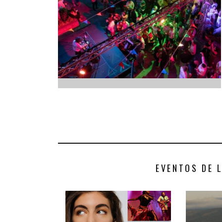
INFANTIL
LOC
CO
GA
FO
EVENTOS DE 