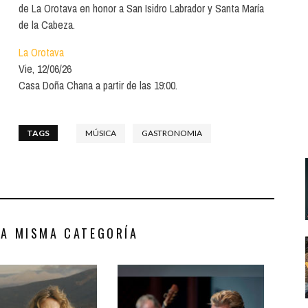
Santa Cruz | La Laguna
Gastro
de La Orotava en honor a San Isidro Labrador y Santa María
ALES CON ACTUACIONES
de la Cabeza.
Islas
Infantil
MERCIO
La Orotava
Música
Vie, 12/06/26
STRO
Casa Doña Chana a partir de las 19:00.
Escénicas
RMATIVO
TAGS
MÚSICA
GASTRONOMIA
LA MISMA CATEGORÍA