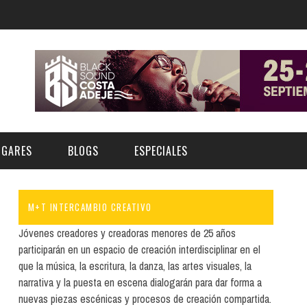
UGARES
BLOGS
ESPECIALES
M+T INTERCAMBIO CREATIVO
E | MUSEOS
FESTIVAL BOREAL 2026
GAR
CATEGORIA
Jóvenes creadores y creadoras menores de 25 años
AS Y AUDITORIOS
FESTIVAL TAGANANA 2026
participarán en un espacio de creación interdisciplinar en el
Norte
Cultura
que la música, la escritura, la danza, las artes visuales, la
ACIOS CULTURALES
NOCTÁMBULA TENERIFE
narrativa y la puesta en escena dialogarán para dar forma a
Sur
Deporte y Naturaleza
CHE
TENERIFE PHE FESTIVAL 2026
nuevas piezas escénicas y procesos de creación compartida.