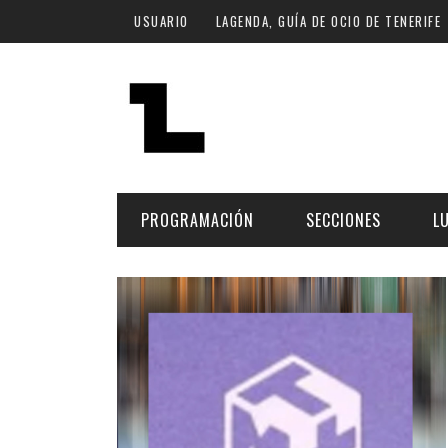
Pasar al contenido principal
USUARIO
LAGENDA, GUÍA DE OCIO DE TENERIFE
PROGRAMACIÓN
SECCIONES
L
MÚSICA
ART
FECHA
LU
ESCÉNICAS
SAL
Hoy
CULTURA
ESP
Plan Finde
GASTRONOMÍA
NO