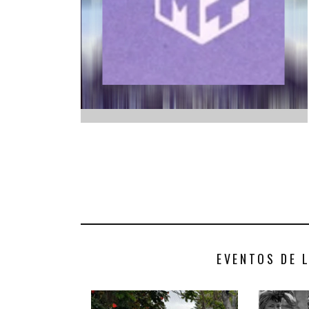
INFANTIL
LOC
CO
GA
FO
EVENTOS DE 