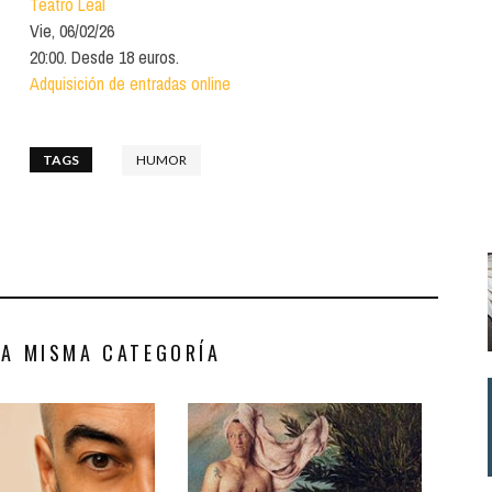
Teatro Leal
Santa Cruz | La Laguna
Gastro
ALES CON ACTUACIONES
Vie, 06/02/26
Islas
Infantil
20:00. Desde 18 euros.
MERCIO
Adquisición de entradas online
Música
STRO
Escénicas
TAGS
HUMOR
RMATIVO
LA MISMA CATEGORÍA