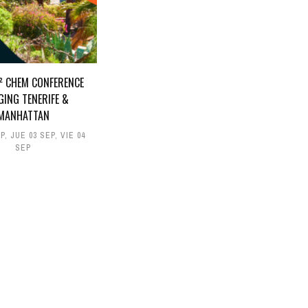
D² CHEM CONFERENCE
GING TENERIFE &
MANHATTAN
EP
,
JUE 03 SEP
,
VIE 04
SEP