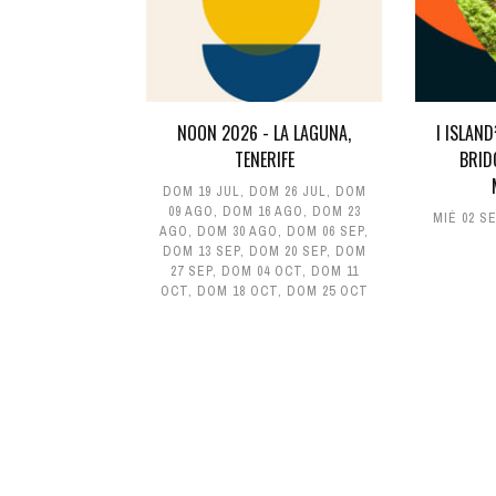
NOON 2026 - LA LAGUNA,
I ISLAN
TENERIFE
BRID
DOM 19 JUL
,
DOM 26 JUL
,
DOM
09 AGO
,
DOM 16 AGO
,
DOM 23
MIÉ 02 S
AGO
,
DOM 30 AGO
,
DOM 06 SEP
,
DOM 13 SEP
,
DOM 20 SEP
,
DOM
27 SEP
,
DOM 04 OCT
,
DOM 11
OCT
,
DOM 18 OCT
,
DOM 25 OCT