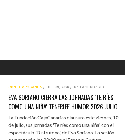
CONTEMPORÁNEA
JUL 09, 2026
BY LAGENDARIO
EVA SORIANO CIERRA LAS JORNADAS 'TE RÍES
COMO UNA NIÑA' TENERIFE HUMOR 2026 JULIO
La Fundación CajaCanarias clausura este viernes, 10
de julio, sus jornadas 'Te ríes como una niña' con el
espectáculo 'Disfrutona', de Eva Soriano. La sesión
comenzará a las 20:00 en el Espacio Cultural