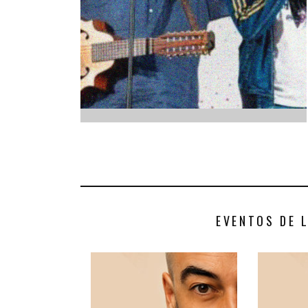
INFANTIL
LOC
CO
GA
FO
EVENTOS DE 