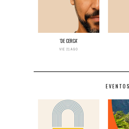
'DE CERCA'
VIE 21 AGO
EVENTO