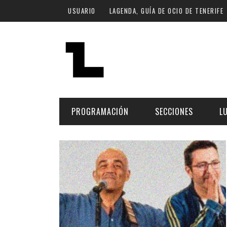
Pasar al contenido principal
USUARIO
LAGENDA, GUÍA DE OCIO DE TENERIFE
PROGRAMACIÓN
SECCIONES
L
MÚSICA
ART
FECHA
LU
ESCÉNICAS
SAL
Hoy
CULTURA
ESP
Plan Finde
GASTRONOMÍA
NO