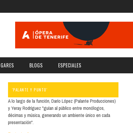
UGARES
BLOGS
ESPECIALES
'PALANTE Y PUNTO'
E | MUSEOS
FESTIVAL BOREAL 2026
GAR
CATEGORIA
A lo largo de la función, Darío López (Palante Producciones)
AS Y AUDITORIOS
FESTIVAL TAGANANA 2026
y Yeray Rodríguez "guían al público entre monólogos,
Norte
Cultura
décimas y música, generando un ambiente único en cada
ACIOS CULTURALES
TENERIFE PHE FESTIVAL 2026
presentación".
Sur
Deporte y Naturaleza
CHE
XXVII VERANO DE CUENTO