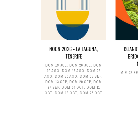
NOON 2026 - LA LAGUNA,
I ISLAN
TENERIFE
BRID
DOM 19 JUL
,
DOM 26 JUL
,
DOM
09 AGO
,
DOM 16 AGO
,
DOM 23
MIÉ 02 S
AGO
,
DOM 30 AGO
,
DOM 06 SEP
,
DOM 13 SEP
,
DOM 20 SEP
,
DOM
27 SEP
,
DOM 04 OCT
,
DOM 11
OCT
,
DOM 18 OCT
,
DOM 25 OCT