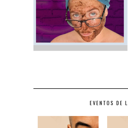
INFANTIL
LOC
CO
GA
FO
EVENTOS DE 