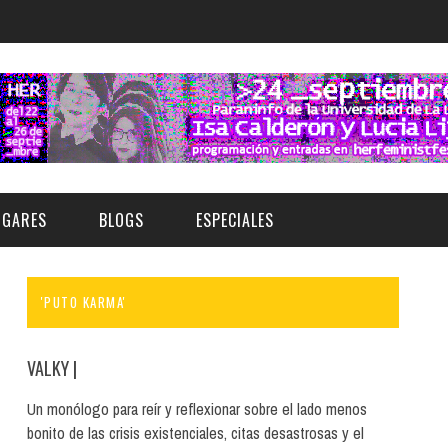
UGARES
BLOGS
ESPECIALES
'PUTO KARMA'
E | MUSEOS
FESTIVAL BOREAL 2026
GAR
CATEGORIA
AS Y AUDITORIOS
FESTIVAL TAGANANA 2026
VALKY
|
Norte
Cultura
ACIOS CULTURALES
TENERIFE PHE FESTIVAL 2026
Un monólogo para reír y reflexionar sobre el lado menos
Sur
Deporte y Naturaleza
bonito de las crisis existenciales, citas desastrosas y el
CHE
XXVII VERANO DE CUENTO