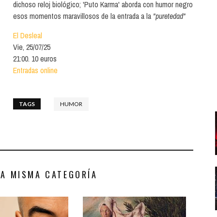
Santa Cruz | La Laguna
dichoso reloj biológico; 'Puto Karma' aborda con humor negro
Gastro
ALES CON ACTUACIONES
esos momentos maravillosos de la entrada a la
"puretedad"
Islas
Infantil
MERCIO
El Desleal
Música
Vie, 25/07/25
STRO
21:00. 10 euros
Escénicas
Entradas online
RMATIVO
TAGS
HUMOR
LA MISMA CATEGORÍA