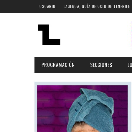
Pasar al contenido principal
USUARIO
LAGENDA, GUÍA DE OCIO DE TENERIFE
PROGRAMACIÓN
SECCIONES
L
MÚSICA
ART
FECHA
LU
ESCÉNICAS
SAL
Hoy
CULTURA
ESP
Plan Finde
GASTRONOMÍA
NO