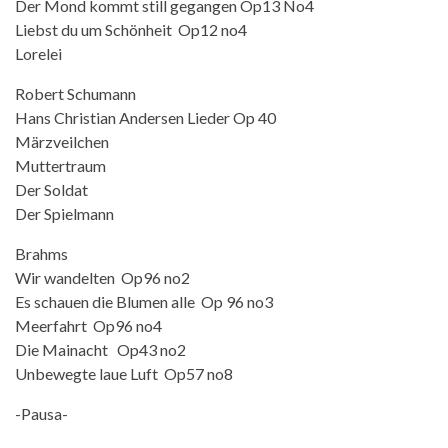
Der Mond kommt still gegangen Op13 No4
Liebst du um Schönheit Op12 no4
Lorelei
Robert Schumann
Hans Christian Andersen Lieder Op 40
Märzveilchen
Muttertraum
Der Soldat
Der Spielmann
Brahms
Wir wandelten Op96 no2
Es schauen die Blumen alle Op 96 no3
Meerfahrt Op96 no4
Die Mainacht Op43 no2
Unbewegte laue Luft Op57 no8
-Pausa-