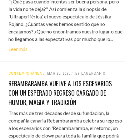
"¿Qué pasa cuando intentas ser buena persona, pero
la vida no te deja?" Así comienza la sinopsis de
'Ultraperiférica', el nuevo espectáculo de Jéssika
Rojano. ¿Cuántas veces hemos sentido que no
encajamos? ¿Que no encontramos nuestro lugar o que
no llegamos a las expectativas por mucho que lo...
Leer más
CONTEMPORÁNEA
MAR 25, 2025
BY LAGENDARIO
REBAMBARAMBA VUELVE A LOS ESCENARIOS
CON UN ESPERADO REGRESO CARGADO DE
HUMOR, MAGIA Y TRADICIÓN
Tras más de tres décadas desde su fundación, la
compañía canaria Rebambaramba celebra su regreso
a los escenarios con 'Rebambaramba, el retorno', un
espectáculo de clown para toda la familia que podrá