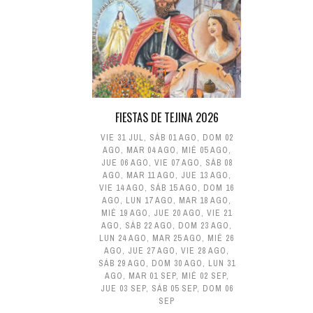
FIESTAS DE TEJINA 2026
VIE 31 JUL
,
SÁB 01 AGO
,
DOM 02
AGO
,
MAR 04 AGO
,
MIÉ 05 AGO
,
JUE 06 AGO
,
VIE 07 AGO
,
SÁB 08
AGO
,
MAR 11 AGO
,
JUE 13 AGO
,
VIE 14 AGO
,
SÁB 15 AGO
,
DOM 16
AGO
,
LUN 17 AGO
,
MAR 18 AGO
,
MIÉ 19 AGO
,
JUE 20 AGO
,
VIE 21
AGO
,
SÁB 22 AGO
,
DOM 23 AGO
,
LUN 24 AGO
,
MAR 25 AGO
,
MIÉ 26
AGO
,
JUE 27 AGO
,
VIE 28 AGO
,
SÁB 29 AGO
,
DOM 30 AGO
,
LUN 31
AGO
,
MAR 01 SEP
,
MIÉ 02 SEP
,
JUE 03 SEP
,
SÁB 05 SEP
,
DOM 06
SEP