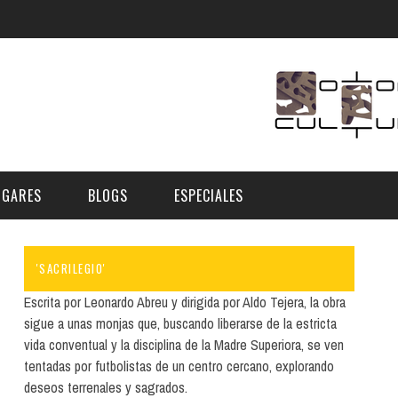
UGARES
BLOGS
ESPECIALES
'SACRILEGIO'
E | MUSEOS
FESTIVAL BOREAL 2026
GAR
CATEGORIA
Escrita por Leonardo Abreu y dirigida por Aldo Tejera, la obra
AS Y AUDITORIOS
FESTIVAL TAGANANA 2026
sigue a unas monjas que, buscando liberarse de la estricta
Norte
Cultura
vida conventual y la disciplina de la Madre Superiora, se ven
ACIOS CULTURALES
NOCTÁMBULA TENERIFE
tentadas por futbolistas de un centro cercano, explorando
Sur
Deporte y Naturaleza
CHE
TENERIFE PHE FESTIVAL 2026
deseos terrenales y sagrados.