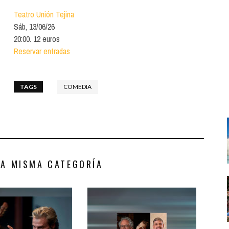
Santa Cruz | La Laguna
Gastro
ALES CON ACTUACIONES
Teatro Unión Tejina
XXVII VERANO DE CUENTO
Islas
Infantil
Sáb, 13/06/26
MERCIO
20:00. 12 euros
Música
Reservar entradas
STRO
Escénicas
RMATIVO
TAGS
COMEDIA
LA MISMA CATEGORÍA