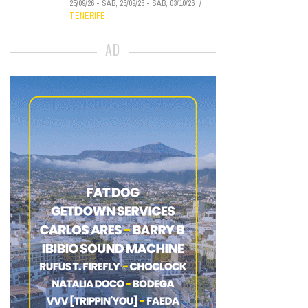
25/09/26
-
SÁB, 26/09/26
-
SÁB, 03/10/26
TENERIFE
AD