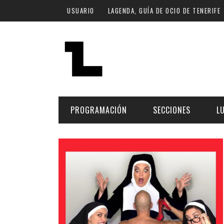
Pasar al contenido principal
USUARIO
LAGENDA, GUÍA DE OCIO DE TENERIFE
PROGRAMACIÓN
SECCIONES
L
MÚSICA
ART
FECHA
LU
ESCÉNICAS
SAL
Hoy
CULTURA
ESP
Plan Finde
GASTRONOMÍA
NO