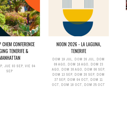
D² CHEM CONFERENCE
NOON 2026 - LA LAGUNA,
GING TENERIFE &
TENERIFE
MANHATTAN
DOM 19 JUL
,
DOM 26 JUL
,
DOM
09 AGO
,
DOM 16 AGO
,
DOM 23
EP
,
JUE 03 SEP
,
VIE 04
AGO
,
DOM 30 AGO
,
DOM 06 SEP
,
SEP
DOM 13 SEP
,
DOM 20 SEP
,
DOM
27 SEP
,
DOM 04 OCT
,
DOM 11
OCT
,
DOM 18 OCT
,
DOM 25 OCT