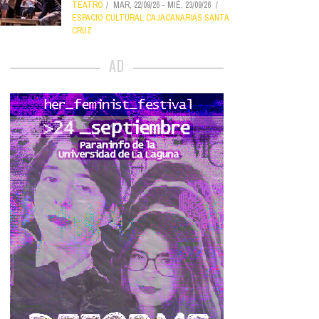
TEATRO
MAR, 22/09/26
-
MIÉ, 23/09/26
ESPACIO CULTURAL CAJACANARIAS SANTA
CRUZ
AD