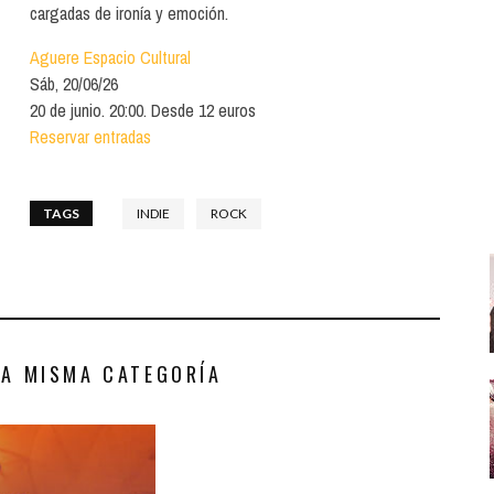
Santa Cruz | La Laguna
Gastro
cargadas de ironía y emoción.
ALES CON ACTUACIONES
Islas
Infantil
Aguere Espacio Cultural
MERCIO
Sáb, 20/06/26
Música
20 de junio. 20:00. Desde 12 euros
STRO
Reservar entradas
Escénicas
RMATIVO
TAGS
INDIE
ROCK
LA MISMA CATEGORÍA