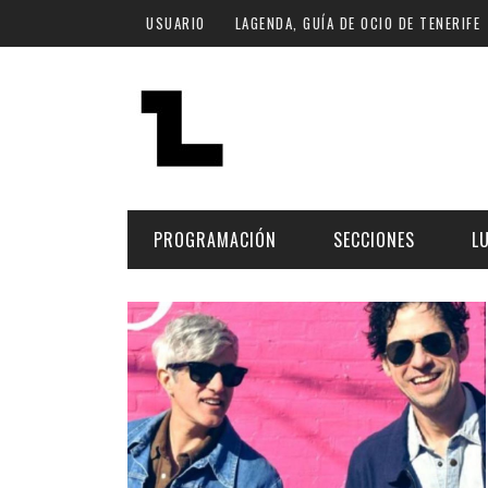
Pasar al contenido principal
USUARIO
LAGENDA, GUÍA DE OCIO DE TENERIFE
PROGRAMACIÓN
SECCIONES
L
MÚSICA
ART
FECHA
LU
ESCÉNICAS
SAL
Hoy
CULTURA
ESP
Plan Finde
GASTRONOMÍA
NO