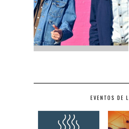
INFANTIL
LOC
CO
GA
FO
EVENTOS DE 