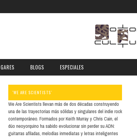
UGARES
BLOGS
ESPECIALES
'WE ARE SCIENTISTS'
E | MUSEOS
FESTIVAL BOREAL 2026
GAR
CATEGORIA
We Are Scientists llevan más de dos décadas construyendo
AS Y AUDITORIOS
FESTIVAL TAGANANA 2026
una de las trayectorias más sólidas y singulares del indie rock
Norte
Cultura
contemporáneo. Formados por Keith Murray y Chris Cain, el
ACIOS CULTURALES
TENERIFE PHE FESTIVAL 2026
dúo neoyorquino ha sabido evolucionar sin perder su ADN:
Sur
Deporte y Naturaleza
CHE
XXVII VERANO DE CUENTO
guitarras afiladas, melodías inmediatas y letras inteligentes