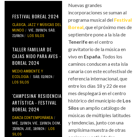
Nuevas grandes
incorporaciones se suman al
FESTIVAL BOREAL 2024
programa musical del
Festival
CLÁSICA, JAZZ Y MÚSICAS DEL
Boreal
, que el próximo mes de
MUNDO
VIE, 20/09/24
,
SÁB,
septiembre pone a la isla de
21/09/24
LOS SILOS
Tenerife e
n el centro
TALLER FAMILIAR DE
gravitatorio de la música en
CAJAS NIDO PARA AVES -
vivo en
España
. Todos los
BOREAL 2024
caminos conducen a esta isla
canaria con este ecofestival de
MEDIO AMBIENTE Y
ECOLOGÍA
SÁB, 01/06/24
referencia internacional, que
LOS SILOS
entre los días 18 y 22 de ese
mes desplegará en el centro
'CAMPESINA' RESIDENCIA
histórico del municipio de
Los
ARTÍSTICA - FESTIVAL
Silos
un amplio catálogo de
BOREAL 2024
músicas de múltiples latitudes
DANZA CONTEMPORÁNEA
y tendencias, junto con una
MIÉ, 11/09/24
,
VIE, 13/09/24
,
DOM,
15/09/24
,
JUE, 19/09/24
LOS
amplísima muestra de otras
SILOS