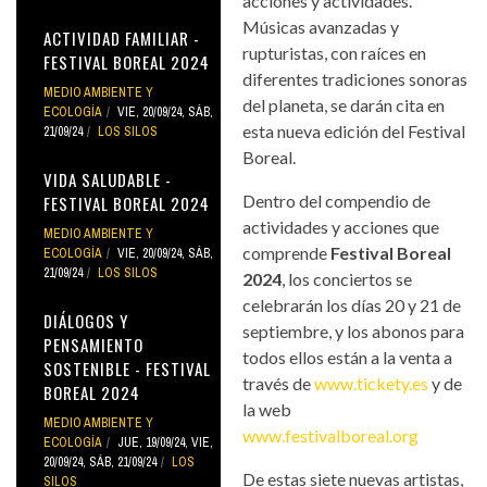
acciones y actividades.
Músicas avanzadas y
ACTIVIDAD FAMILIAR -
rupturistas, con raíces en
FESTIVAL BOREAL 2024
diferentes tradiciones sonoras
MEDIO AMBIENTE Y
del planeta, se darán cita en
ECOLOGÍA
VIE, 20/09/24
,
SÁB,
esta nueva edición del Festival
21/09/24
LOS SILOS
Boreal.
VIDA SALUDABLE -
Dentro del compendio de
FESTIVAL BOREAL 2024
actividades y acciones que
MEDIO AMBIENTE Y
comprende
Festival Boreal
ECOLOGÍA
VIE, 20/09/24
,
SÁB,
21/09/24
LOS SILOS
2024
, los conciertos se
celebrarán los días 20 y 21 de
DIÁLOGOS Y
septiembre, y los abonos para
PENSAMIENTO
todos ellos están a la venta a
SOSTENIBLE - FESTIVAL
través de
www.tickety.es
y de
BOREAL 2024
la web
MEDIO AMBIENTE Y
www.festivalboreal.org
ECOLOGÍA
JUE, 19/09/24
,
VIE,
20/09/24
,
SÁB, 21/09/24
LOS
De estas siete nuevas artistas,
SILOS