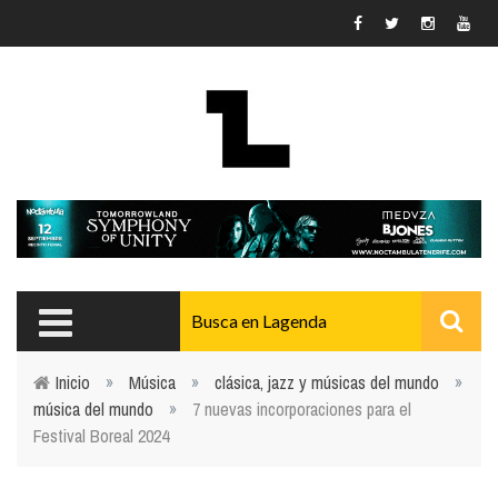
Pasar al contenido principal
Inicio
»
Música
»
clásica, jazz y músicas del mundo
»
música del mundo
»
7 nuevas incorporaciones para el
Usted está aquí
Festival Boreal 2024