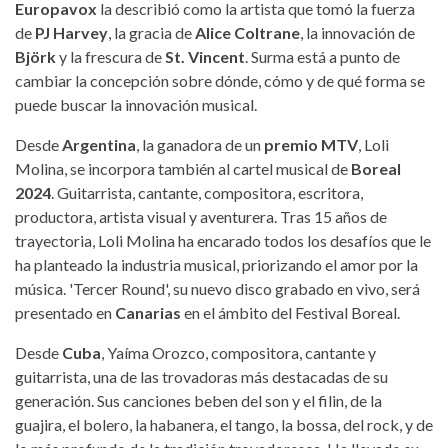
Europavox
la describió como la artista que tomó la fuerza
de
PJ Harvey
, la gracia de
Alice Coltrane
, la innovación de
Björk
y la frescura de
St. Vincent
. Surma está a punto de
cambiar la concepción sobre dónde, cómo y de qué forma se
puede buscar la innovación musical.
Desde
Argentina
, la ganadora de un
premio MTV
, Loli
Molina, se incorpora también al cartel musical de
Boreal
2024
. Guitarrista, cantante, compositora, escritora,
productora, artista visual y aventurera. Tras 15 años de
trayectoria, Loli Molina ha encarado todos los desafíos que le
ha planteado la industria musical, priorizando el amor por la
música. 'Tercer Round', su nuevo disco grabado en vivo, será
presentado en
Canarias
en el ámbito del Festival Boreal.
Desde
Cuba
, Yaíma Orozco, compositora, cantante y
guitarrista, una de las trovadoras más destacadas de su
generación. Sus canciones beben del son y el filin, de la
guajira, el bolero, la habanera, el tango, la bossa, del rock, y de