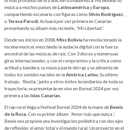
lo más profundo de la tradición trovadoresca. Ha llevado su
música a muchos países de
Latinoamérica
y
Europa
,
compartiendo escenario con figuras como
Silvio Rodríguez
,
o
Teresa Parodi
. Actuará por vez primera en Canarias
presentando su álbum más reciente, 'Mi Libertad '.
Desde sus inicios en 2008,
Miss Bolivia
ha revolucionado la
escena musical, mezclando la audacia digital con la fuerza
ancestral de las músicas de raíz. Con 3 discos y numerosas
giras internacionales, y con el compromiso y la crítica como
actitud y bandera, su música parte del rap y se alimenta de
todos los sonidos nacidos en la
América Latin
a. Su último
trabajo, 'Bestia ', junto a otros éxitos incendiarios de toda su
trayectoria, se presentarán en vivo en Boreal 2024 por vez
primera a las
Islas Canarias
.
El rap rural llega a Festival Boreal 2024 de la mano de
Bewis
de la Rosa
. Con su primer álbum 'Amor más que nunca ',
Bewis nos propone una investigación poliédrica con dos ejes
de reflexión: el amor total y el mundo rural. Un proyecto en el