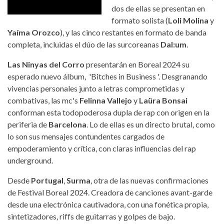
dos de ellas se presentan en
formato solista (
Loli Molina
y
Yaíma Orozco
), y las cinco restantes en formato de banda
completa, incluidas el dúo de las surcoreanas
Dal:um
.
Las Ninyas del Corro
presentarán en Boreal 2024 su
esperado nuevo álbum, 'Bitches in Business '. Desgranando
vivencias personales junto a letras comprometidas y
combativas, las mc's
Felinna Vallejo
y
Laüra Bonsai
conforman esta todopoderosa dupla de rap con origen en la
periferia de
Barcelona
. Lo de ellas es un directo brutal, como
lo son sus mensajes contundentes cargados de
empoderamiento y crítica, con claras influencias del rap
underground.
Desde
Portugal
,
Surma
, otra de las nuevas confirmaciones
de Festival Boreal 2024. Creadora de canciones avant-garde
desde una electrónica cautivadora, con una fonética propia,
sintetizadores, riffs de guitarras y golpes de bajo.