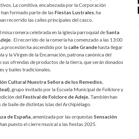
ctivos. La comitiva, encabezada por la Corporación
e han formado parte de las
Fiestas Lustrales
, ha
n recorrido las calles principales del casco.
l misa romera celebrada en la iglesia parroquial de
Santa
Adeje
. El recorrido de la romería ha comenzado a las 13:00
 La procesión ha ascendido por la
calle Grande
hasta llegar
ula y la Virgen de la Encarnación, patrona canónica del
o sus ofrendas de productos de la tierra, que serán donados
s y bailes tradicionales.
ión Cultural Nuestra Señora de los Remedios
,
Real)
, grupo invitado por la Escuela Municipal de Folklore y
edición de
l Festival de Folclore de Adeje.
También han
e baile de distintas islas del Archipiélago.
aza de España
, amenizada por las orquestas
Sensación
 han puesto el cierre musical a las fiestas 2025.