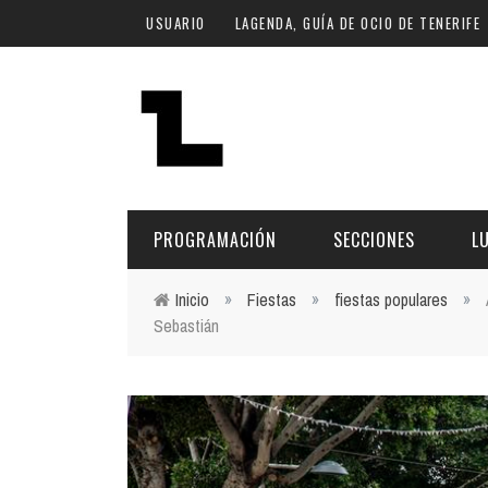
Pasar al contenido principal
USUARIO
LAGENDA, GUÍA DE OCIO DE TENERIFE
PROGRAMACIÓN
SECCIONES
L
Inicio
»
Fiestas
»
fiestas populares
»
Sebastián
Usted está aquí
MÚSICA
ART
FECHA
LU
ESCÉNICAS
SAL
Hoy
CULTURA
ESP
Plan Finde
GASTRONOMÍA
NO