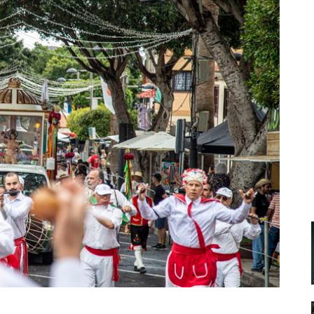
Santa Cruz | La Laguna
Gastro
ALES CON ACTUACIONES
Islas
Infantil
MERCIO
Música
STRO
Escénicas
RMATIVO