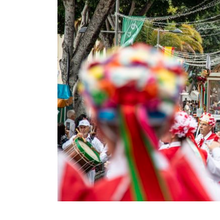
INFANTIL
LOC
CO
GA
FO