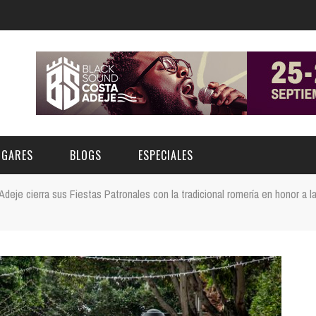
UGARES
BLOGS
ESPECIALES
Adeje cierra sus Fiestas Patronales con la tradicional romería en honor a l
E | MUSEOS
FESTIVAL BOREAL 2026
GAR
CATEGORIA
AS Y AUDITORIOS
FESTIVAL TAGANANA 2026
Norte
Cultura
ACIOS CULTURALES
TENERIFE PHE FESTIVAL 2026
Sur
Deporte y Naturaleza
CHE
XXVII VERANO DE CUENTO