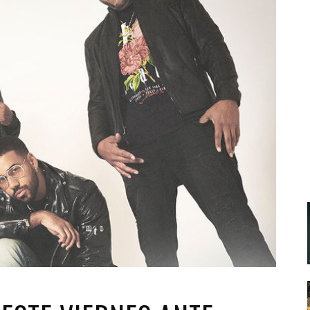
Santa Cruz | La Laguna
Gastro
ALES CON ACTUACIONES
Islas
Infantil
MERCIO
Música
STRO
Escénicas
RMATIVO