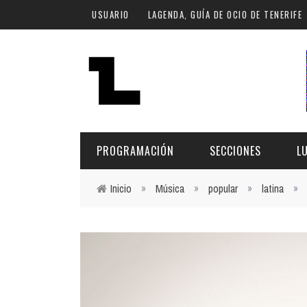
Pasar al contenido principal
USUARIO
LAGENDA, GUÍA DE OCIO DE TENERIFE
PROGRAMACIÓN
SECCIONES
L
Inicio
»
Música
»
popular
»
latina
»
Usted está aquí
MÚSICA
ART
FECHA
LU
ESCÉNICAS
SAL
Hoy
CULTURA
ESP
Plan Finde
GASTRONOMÍA
NO