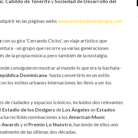
r, Cabildo de Tenerife
y
Sociedad de Desarrollo del
adquirir en las páginas webs
www.aventuratoureuropa.com
a
con su gira 'Cerrando Ciclos', un viaje artístico que
entura - un grupo que recorre ya varias generaciones
és de la propia música, pero también de la nostalgia.
 donde consiguieron mostrar al mundo lo que era la bachata -
epública Dominicana
- hasta convertirlo en un estilo
on los estilos urbanos internaciones les llevó a ser los
es de ciudades y espacios icónicos, incluidos dos relevantes
l
Estadio de los Dodgers
de
Los Ángeles
en
Estados
ra ha recibido nominaciones a los
American Music
ic Awards
y el
Premio Lo Nuestro
, haciendo de ellos uno
onalmente de las últimas dos décadas.