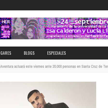
UGARES
BLOGS
ESPECIALES
Aventura actuará este viernes ante 20.000 personas en Santa Cruz de Ten
E | MUSEOS
FESTIVAL BOREAL 2026
GAR
CATEGORIA
AS Y AUDITORIOS
FESTIVAL TAGANANA 2026
Norte
Cultura
ACIOS CULTURALES
TENERIFE PHE FESTIVAL 2026
Sur
Deporte y Naturaleza
CHE
XXVII VERANO DE CUENTO