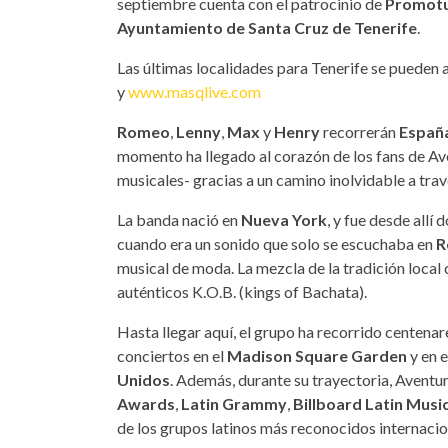
septiembre cuenta con el patrocinio de
Promotu
Ayuntamiento de Santa Cruz de Tenerife
.
Las últimas localidades para Tenerife se pueden 
y
www.masqlive.com
Romeo
,
Lenny
,
Max
y
Henry
recorrerán
Españ
momento ha llegado al corazón de los fans de Av
musicales- gracias a un camino inolvidable a trav
La banda nació en
Nueva York
, y fue desde allí
cuando era un sonido que solo se escuchaba en
R
musical de moda. La mezcla de la tradición local c
auténticos K.O.B. (kings of Bachata).
Hasta llegar aquí, el grupo ha recorrido centenar
conciertos en el
Madison Square Garden
y en e
Unidos
. Además, durante su trayectoria, Aventu
Awards
,
Latin Grammy
,
Billboard Latin Mus
de los grupos latinos más reconocidos internaci