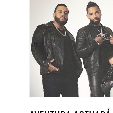
INFANTIL
LOC
CO
GA
FO