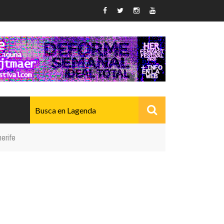
erife
AVANZADO