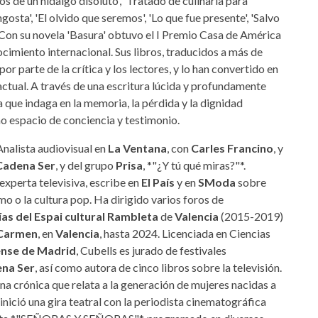
os de un hidalgo disoluto', 'Tratado de culinaria para
gosta', 'El olvido que seremos', 'Lo que fue presente', 'Salvo
'. Con su novela 'Basura' obtuvo el I Premio Casa de América
imiento internacional. Sus libros, traducidos a más de
r parte de la crítica y los lectores, y lo han convertido en
actual. A través de una escritura lúcida y profundamente
 que indaga en la memoria, la pérdida y la dignidad
mo espacio de conciencia y testimonio.
nalista audiovisual en
La Ventana
, con
Carles Francino
, y
Cadena Ser
, y del grupo
Prisa
, *"¿Y tú qué miras?"*.
xperta televisiva, escribe en
El País
y en
SModa
sobre
mo o la cultura pop. Ha dirigido varios foros de
ías del Espai cultural Rambleta
de
Valencia
(2015-2019)
 Carmen
, en
Valencia
, hasta 2024. Licenciada en Ciencias
nse de Madrid
, Cubells es jurado de festivales
na Ser
, así como autora de cinco libros sobre la televisión.
na crónica que relata a la generación de mujeres nacidas a
inició una gira teatral con la periodista cinematográfica