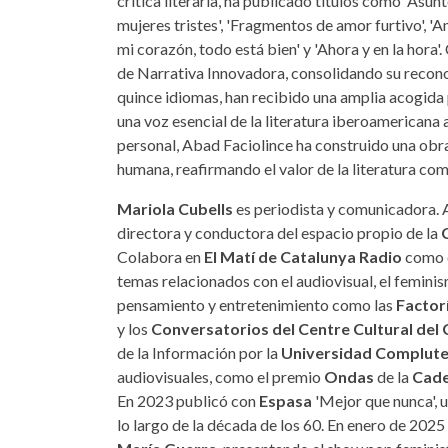
crítica literaria, ha publicado títulos como 'Asunt
mujeres tristes', 'Fragmentos de amor furtivo', 'An
mi corazón, todo está bien' y 'Ahora y en la hora
de Narrativa Innovadora, consolidando su reconoc
quince idiomas, han recibido una amplia acogida po
una voz esencial de la literatura iberoamericana 
personal, Abad Faciolince ha construido una obra
humana, reafirmando el valor de la literatura co
Mariola Cubells
es periodista y comunicadora. A
directora y conductora del espacio propio de la
Colabora en
El Matí de Catalunya Radio
como e
temas relacionados con el audiovisual, el feminis
pensamiento y entretenimiento como las
Factor
y los
Conversatorios del Centre Cultural del
de la Información por la
Universidad Complute
audiovisuales, como el premio
Ondas
de la
Cade
En 2023 publicó con
Espasa
'Mejor que nunca', u
lo largo de la década de los 60. En enero de 2025 