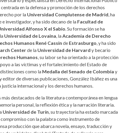
niversitario y especialista en Derecho Internacional Público
a centrada en la defensa y promoción de los derechos
erecho por la
Universidad Complutense de Madrid
, ha
e investigador, y ha sido decano de la
Facultad de
Universidad Alfonso X el Sabio
. Su formación se ha
la
Universidad de Lovaina
, la
Academia de Derecho
erechos Humanos René Cassin
de
Estrasburgo
, y ha sido
arch Center
de la
Universidad de Harvard
y becario
Derechos Humanos
, su labor se ha orientado a la protección
poyo a las víctimas y el fortalecimiento del Estado de
distinciones como la
Medalla del Senado de Colombia
y
 y editor de diversas publicaciones, González Ibáñez es una
justicia internacional y los derechos humanos.
es más destacados de la literatura contemporánea en lengua
emoria personal, la reflexión ética y la narración literaria.
la
Universidad de Turín
, su trayectoria ha estado marcada
e compromiso con la palabra como instrumento de
ensa producción que abarca novela, ensayo, traducción y