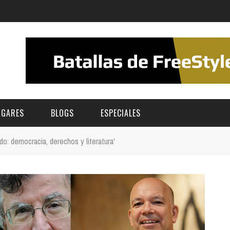
UGARES
BLOGS
ESPECIALES
do: democracia, derechos y literatura'
E | MUSEOS
FESTIVAL BOREAL 2026
GAR
CATEGORIA
AS Y AUDITORIOS
FESTIVAL TAGANANA 2026
Norte
Cultura
ACIOS CULTURALES
NOCTÁMBULA TENERIFE
Sur
Deporte y Naturaleza
CHE
TENERIFE PHE FESTIVAL 2026