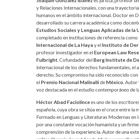
Joaquín González Ibáñez
es jurista, profesor u
y Relaciones Internacionales, con una trayectori
humanos en el ámbito internacional. Doctor en D
desarrollado su carrera académica como docente 
Estudios Sociales y Lenguas Aplicadas de la 
completado en instituciones de referencia como 
Internacional de La Haya
y el
Instituto de D
profesor investigador en el
European Law Rese
Fulbright
. Cofundador del
Berg Institute de 
internacional de los derechos fundamentales, el a
derecho. Su compromiso ha sido reconocido con 
el
Premio Nacional Malinalli
de
México
. Autor
voz destacada en el estudio contemporáneo de la 
Héctor Abad Faciolince
es uno de los escritor
española, cuya obra se sitúa en el cruce entre la m
Formado en Lenguas y Literaturas Modernas en 
por una constante vocación humanista y un firm
comprensión de la experiencia. Autor de una ext