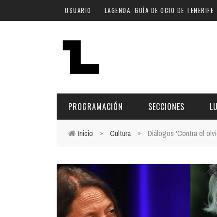
Pasar al contenido principal
USUARIO
LAGENDA, GUÍA DE OCIO DE TENERIFE
PROGRAMACIÓN
SECCIONES
L
Inicio
»
Cultura
»
Diálogos 'Contra el olvi
Usted está aquí
MÚSICA
ART
FECHA
LU
ESCÉNICAS
SAL
Hoy
CULTURA
ESP
Plan Finde
GASTRONOMÍA
NO