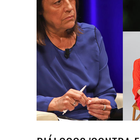
INFANTIL
LOC
CO
GA
FO