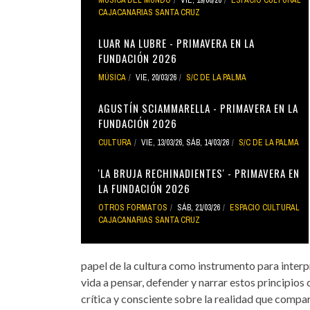
CAJACANARIAS SANTA CRUZ
LUAR NA LUBRE - PRIMAVERA EN LA
FUNDACIÓN 2026
MÚSICA
VIE, 20/03/26
S/C DE LA PALMA
AGUSTÍN SCIAMMARELLA - PRIMAVERA EN LA
FUNDACIÓN 2026
CULTURA
VIE, 13/03/26
,
SÁB, 14/03/26
S/C DE LA PALMA
'LA BRUJA RECHINADIENTES' - PRIMAVERA EN
LA FUNDACIÓN 2026
OTROS FORMATOS
SÁB, 21/03/26
ESPACIO CULTURAL
CAJACANARIAS SANTA CRUZ
papel de la cultura como instrumento para interp
vida a pensar, defender y narrar estos principio
crítica y consciente sobre la realidad que compa