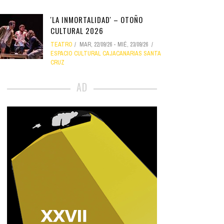
'LA INMORTALIDAD' – OTOÑO
CULTURAL 2026
TEATRO
MAR, 22/09/26
-
MIÉ, 23/09/26
ESPACIO CULTURAL CAJACANARIAS SANTA
CRUZ
AD