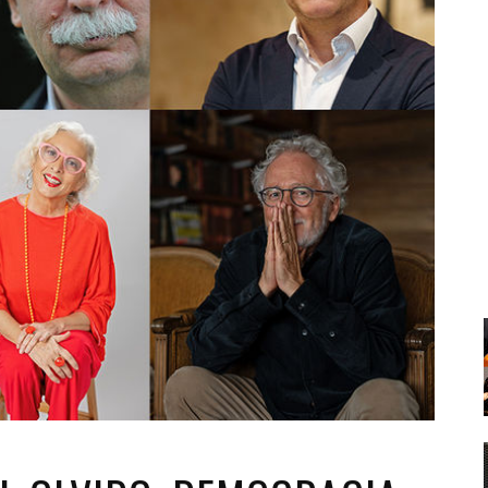
Santa Cruz | La Laguna
Gastro
ALES CON ACTUACIONES
XXVII VERANO DE CUENTO
Islas
Infantil
MERCIO
Música
STRO
Escénicas
RMATIVO