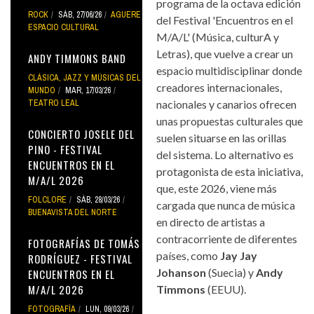
programa de la octava edición
ROCK
SÁB, 27/06/26
AGUERE
del Festival 'Encuentros en el
ESPACIO CULTURAL
M/A/L' (Música, culturA y
Letras), que vuelve a crear un
ANDY TIMMONS BAND
espacio multidisciplinar donde
CLÁSICA, JAZZ Y MÚSICAS DEL
creadores internacionales,
MUNDO
MAR, 17/03/26
TEATRO LEAL
nacionales y canarios ofrecen
unas propuestas culturales que
CONCIERTO JOSELE DEL
suelen situarse en las orillas
PINO - FESTIVAL
del sistema. Lo alternativo es
ENCUENTROS EN EL
protagonista de esta iniciativa,
M/A/L 2026
que, este 2026, viene más
FOLCLORE
SÁB, 28/03/26
cargada que nunca de música
BUENAVISTA DEL NORTE
en directo de artistas a
contracorriente de diferentes
FOTOGRAFÍAS DE TOMÁS
países, como
Jay Jay
RODRÍGUEZ - FESTIVAL
Johanson
(Suecia) y
Andy
ENCUENTROS EN EL
M/A/L 2026
Timmons
(EEUU).
FOTOGRAFÍA
LUN, 09/03/26