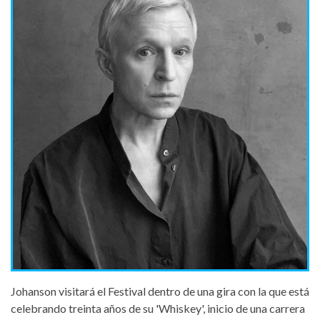
jay-jay-johanson.jpg
Johanson visitará el Festival dentro de una gira con la que está
celebrando treinta años de su 'Whiskey', inicio de una carrera