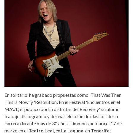
andy_timmons.png
En solitario, ha grabado propuestas como 'That Was Then
This is Now' y 'Resolution'. En el Festival 'Encuentros en el
M/A/L', el público podrá disfrutar de 'Recovery', su último
trabajo discográfico y de una selección de clásicos de su
carrera durante más de 30 años. Timmons actuará el 17 de
marzo en el
Teatro Leal
, en
La Laguna
, en
Tenerife
;