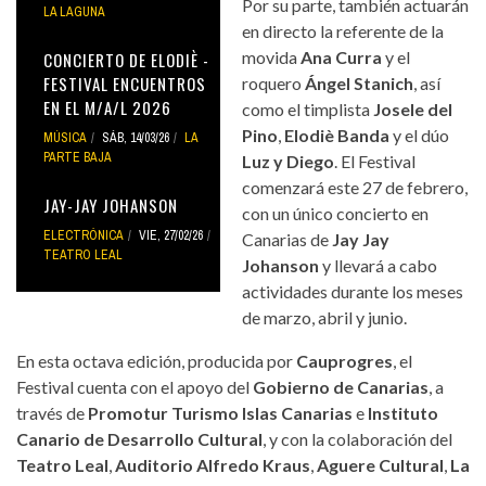
Por su parte, también actuarán
LA LAGUNA
en directo la referente de la
movida
Ana Curra
y el
CONCIERTO DE ELODIÈ -
FESTIVAL ENCUENTROS
roquero
Ángel Stanich
, así
EN EL M/A/L 2026
como el timplista
Josele del
Pino
,
Elodiè Banda
y el dúo
MÚSICA
SÁB, 14/03/26
LA
PARTE BAJA
Luz y Diego
. El Festival
comenzará este 27 de febrero,
JAY-JAY JOHANSON
con un único concierto en
ELECTRÓNICA
VIE, 27/02/26
Canarias de
Jay Jay
TEATRO LEAL
Johanson
y llevará a cabo
actividades durante los meses
de marzo, abril y junio.
En esta octava edición, producida por
Cauprogres
, el
Festival cuenta con el apoyo del
Gobierno de Canarias
, a
través de
Promotur Turismo Islas Canarias
e
Instituto
Canario de Desarrollo Cultural
, y con la colaboración del
Teatro Leal
,
Auditorio Alfredo Kraus
,
Aguere Cultural
,
La