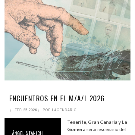
ENCUENTROS EN EL M/A/L 2026
FEB 25 2026
POR
LAGENDARIO
Tenerife
,
Gran Canaria
y
La
Gomera
serán escenario del
ÁNGEL STANICH