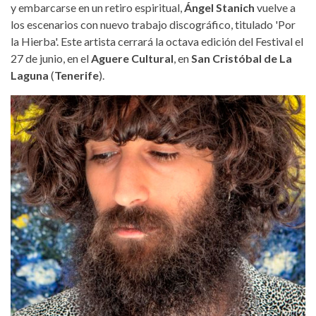
y embarcarse en un retiro espiritual,
Ángel Stanich
vuelve a
los escenarios con nuevo trabajo discográfico, titulado 'Por
la Hierba'. Este artista cerrará la octava edición del Festival el
27 de junio, en el
Aguere Cultural
, en
San Cristóbal de La
Laguna
(
Tenerife
).
stanich-angel.jpg