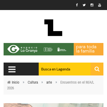
Pasar al contenido principal
Inicio
»
Cultura
»
arte
»
Encuentros en el M/A/L
2026
Usted está aquí