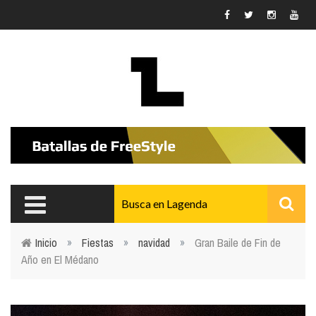
Pasar al contenido principal
Inicio
»
Fiestas
»
navidad
»
Gran Baile de Fin de
Año en El Médano
Usted está aquí