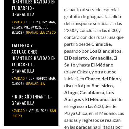
INFANTILES NAVIDAD EN
TU BARRIO -
n cuanto al servicio especial
GRANADILLA
gratuito de guaguas, la salida
NAVIDAD
LUN, 26/12/22
,
MAR,
del transporte se iniciará a las
27/12/22
,
MIÉ, 28/12/22
,
JUE,
22.00 y concluirá a las 6.00, y
29/12/22
GRANADILLA CASCO
contará con dos rutas: una que
partirá desde
Chimiche
,
TALLERES Y
pasando por
Los Blanquitos
,
ACTUACIONES
INFANTILES NAVIDAD EN
El Desierto
,
Granadilla
,
El
TU BARRIO -
Salto
y hasta
El Médano
GRANADILLA
(playa Chica), y otra que se
iniciará en
Charco del Pino
y
NAVIDAD
LUN, 02/01/23
,
MAR,
03/01/23
GRANADILLA
discurrirá por
San Isidro
,
Atogo
,
Casablanca,
Los
FIN DE AÑO INFANTIL -
Abrigos
y
El Médano
; siendo
GRANADILLA
el regreso a las 6.00, desde
NAVIDAD
VIE, 30/12/22
SAN
Playa Chica, en El Médano. Las
ISIDRO
salidas y regresos se realizan
en las paradas habilitadas por