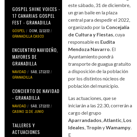
este sábado, 31 de diciembre,
GOSPEL SHINE VOICES -
un gran baile en la plaza
17 CANARIAS GOSPEL
central para despedir el 2022,
FEST - GRANADILLA
organizado por la
Concejalía
GÓSPEL
DOM, 11/12/22
de Cultura y Fiestas
, cuya
GRANADILLA CASCO
responsable es
Eudita
Mendoza Navarro
. El
ENCUENTRO NAVIDEÑO,
MAYORES DE
Ayuntamiento pondrá
GRANADILLA
transporte de guagua gratuito
a disposición de la población
NAVIDAD
SÁB, 17/12/22
GRANADILLA
por los distintos núcleos de
población del municipio.
CONCIERTO DE NAVIDAD
- GRANADILLA
Las actuaciones, que se
iniciarán a las 22.30, correrán a
NAVIDAD
SÁB, 17/12/22
CASINO 11 DE JUNIO
cargo del grupo
Aparrandados
,
Atlantic
,
Los
TALLERES Y
Ideales
,
Tropin
y
Wamampy
.
ACTUACIONES
E