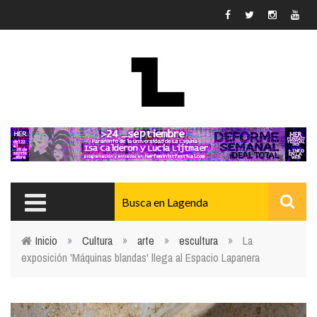
Pasar al contenido principal
Inicio
»
Cultura
»
arte
»
escultura
»
La
exposición 'Máquinas blandas' llega al Espacio Lapanera
Usted está aquí