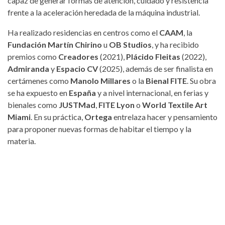
capaz de generar formas de atención, cuidado y resistencia
frente a la aceleración heredada de la máquina industrial.
Ha realizado residencias en centros como el
CAAM
, la
Fundación Martín Chirino
u
OB Studios
, y ha recibido
premios como
Creadores
(2021),
Plácido Fleitas
(2022),
Admiranda
y
Espacio CV
(2025), además de ser finalista en
certámenes como
Manolo Millares
o la
Bienal FITE
. Su obra
se ha expuesto en
España
y a nivel internacional, en ferias y
bienales como
JUSTMad
,
FITE Lyon
o
World Textile Art
Miami
. En su práctica,
Ortega
entrelaza hacer y pensamiento
para proponer nuevas formas de habitar el tiempo y la
materia.