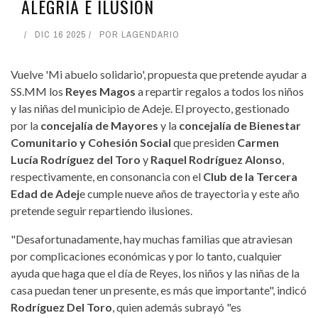
ALEGRÍA E ILUSIÓN
DIC 16 2025
POR
LAGENDARIO
Vuelve 'Mi abuelo solidario', propuesta que pretende ayudar a
SS.MM los
Reyes Magos
a repartir regalos a todos los niños
y las niñas del municipio de Adeje. El proyecto, gestionado
por la
concejalía de Mayores
y la
concejalía de Bienestar
Comunitario y Cohesión Social
que presiden
Carmen
Lucía Rodríguez del Toro
y
Raquel Rodríguez Alonso
,
respectivamente, en consonancia con el
Club de la Tercera
Edad de Adej
e cumple nueve años de trayectoria y este año
pretende seguir repartiendo ilusiones.
"Desafortunadamente, hay muchas familias que atraviesan
por complicaciones económicas y por lo tanto, cualquier
ayuda que haga que el día de Reyes, los niños y las niñas de la
casa puedan tener un presente, es más que importante", indicó
Rodríguez Del Toro
, quien además subrayó "es