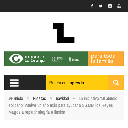
Pasar al contenido principal
Inicio
»
Fiestas
»
navidad
»
La iniciativa 'Mi abuelo
solidario' vuelve un año más para ayudar a SS.MM los Reyes
Usted está aquí
Magos a repartir alegría e ilusión