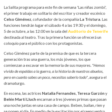
La Salita programa para este fin de semana 'Las niñas zombi',
el primer trabajo en solitario del escritor y creador escénico
Celso Giménez
, cofundador de la compañía
La Tristura
. Las
funciones tendrán lugar el sábado 4 a las 19:30 y el domingo,
5 de octubre, a las 12:00 en la sala del
Auditorio de Tenerife
destinada al teatro. Tras la primera función se ofrecerá un
coloquio para el público con los protagonistas.
Celso Giménez parte de la premisa de que es la tercera
generación tras una guerra, los más jóvenes, los que
comienzan a excavar en la memoria de sus mayores.
"Hemos
vivido de espaldas a la guerra, a la historia de nuestros abuelos,
pero en cuanto sabes un poco, necesitas saberlo todo"
, asegura el
dramaturgo.
En escena, las actrices
Natalia Fernandes
,
Teresa Garzón
y
Belén Martí Lluch
encarnan a tres jóvenes primas que pasan
una noche juntas en una casa de campo. Beben, bailan, ríen y
se ponen al día. En medio de la excitación por el reencuentro,