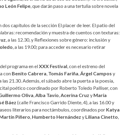
o León Felipe
, que darán paso a una tertulia sobre novela
os capítulos de la sección El placer de leer. El patio del
alabras: recomendación y muestra de cuentos con texturas:
ruz
, a las 12.30, y Reflexiones sobre género: inclusión y
oledo
, a las 19.00; para acceder es necesario retirar
 del programa en el
XXX Festival
, con el estreno del
ta con
Benito Cabrera
,
Tomás Fariña
,
Árgel Campos
y
 a las 21.30. Además, el sábado abre la puerta a la poesía,
cital poético coordinado por Roberto Toledo Palliser, con
Guillermo Oliva
,
Alba Tavío
,
Acerina Cruz
y
María
sé Báez
(calle Francisco Garrido Diente, 4), a las 16.00 y
s Paseos literarios para noctámbulos, coordinados por
Katya
Martín Piñero
,
Humberto Hernández
y
Liliana Cinetto
,