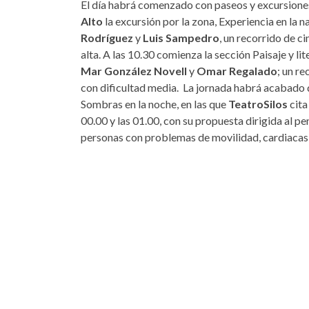
El día habrá comenzado con paseos y excursiones.
Alto
la excursión por la zona, Experiencia en la 
Rodríguez
y
Luis Sampedro
, un recorrido de c
alta. A las 10.30 comienza la sección Paisaje y li
Mar González Novell
y
Omar Regalado
; un re
con dificultad media. La jornada habrá acabado de
Sombras en la noche, en las que
TeatroSilos
cita
00.00 y las 01.00, con su propuesta dirigida al pe
personas con problemas de movilidad, cardiacas 