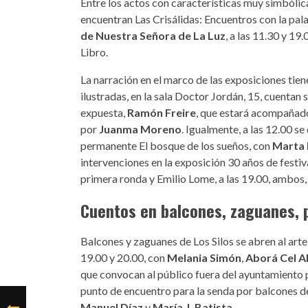
Entre los actos con características muy simbólica
encuentran Las Crisálidas: Encuentros con la palab
de Nuestra Señora de La Luz
, a las 11.30 y 19.
Libro.
La narración en el marco de las exposiciones tien
ilustradas, en la sala Doctor Jordán, 15, cuentan 
expuesta,
Ramón Freire
, que estará acompañado
por
Juanma Moreno
. Igualmente, a las 12.00 se
permanente El bosque de los sueños, con
Marta
intervenciones en la exposición 30 años de festival
primera ronda y Emilio Lome, a las 19.00, ambo
Cuentos en balcones, zaguanes, p
Balcones y zaguanes de Los Silos se abren al arte
19.00 y 20.00, con
Melania Simón
,
Aborá Cel A
que convocan al público fuera del ayuntamiento par
punto de encuentro para la senda por balcones d
Manuel Díaz
y
María J. Batista
.