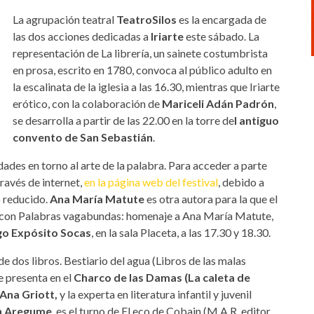
La agrupación teatral
TeatroSilos
es la encargada de
las dos acciones dedicadas a
Iriarte
este sábado. La
representación de La librería, un sainete costumbrista
en prosa, escrito en 1780, convoca al público adulto en
la escalinata de la iglesia a las 16.30, mientras que Iriarte
erótico, con la colaboración de
Mariceli Adán Padrón
,
se desarrolla a partir de las 22.00 en la torre de
l antiguo
convento de San Sebastián
.
des en torno al arte de la palabra. Para acceder a parte
través de internet,
en la página web del festival
, debido a
o reducido.
Ana María Matute
es otra autora para la que el
ma con Palabras vagabundas: homenaje a Ana María Matute,
o Expósito Socas
, en la sala Placeta, a las 17.30 y 18.30.
de dos libros. Bestiario del agua (Libros de las malas
 presenta en el
Charco de las Damas (La caleta de
Ana Griott,
y la experta en literatura infantil y juvenil
ón Aregume
, es el turno de El eco de Cobain (M.A.R. editor,