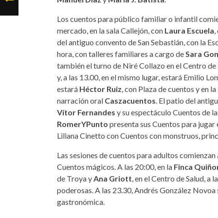
Los cuentos para público familiar o infantil comi
mercado, en la sala Callejón, con
Laura Escuela
,
del antiguo convento de San Sebastián, con la Escu
hora, con talleres familiares a cargo de
Sara Gon
también el turno de Niré Collazo en el Centro de
y, a las 13.00, en el mismo lugar, estará Emilio L
estará
Héctor Ruiz
, con Plaza de cuentos y en la
narración oral
Caszacuentos
. El patio del ant
Vítor Fernandes
y su espectáculo Cuentos de la
RomerYPunto
presenta sus Cuentos para jugar e
Liliana Cinetto con Cuentos con monstruos, princ
Las sesiones de cuentos para adultos comienzan a
Cuentos mágicos. A las 20:00, en la
Finca Quiño
de Troya y
Ana Griott
, en el Centro de Salud, a 
poderosas. A las 23.30, Andrés González Novoa s
gastronómica.