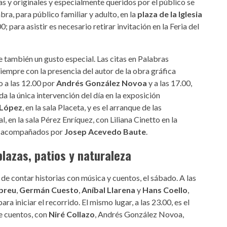
s y originales y especialmente queridos por el público se
ra, para público familiar y adulto, en la
plaza de la Iglesia
00; para asistir es necesario retirar invitación en la Feria del
e también un gusto especial. Las citas en Palabras
siempre con la presencia del autor de la obra gráfica
 a las 12.00 por
Andrés González Novoa
y a las 17.00,
 da la única intervención del día en la exposición
 López
, en la sala Placeta, y es el arranque de las
, en la sala Pérez Enríquez, con Liliana Cinetto en la
s, acompañados por
Josep Acevedo Baute
.
lazas, patios y naturaleza
 de contar historias con música y cuentos, el sábado. A las
breu
,
Germán Cuesto
,
Aníbal Llarena
y
Hans Coello
,
a iniciar el recorrido. El mismo lugar, a las 23.00, es el
e cuentos, con
Niré Collazo
, Andrés González Novoa,