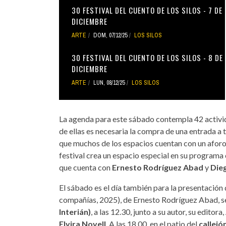
30 FESTIVAL DEL CUENTO DE LOS SILOS - 7 DE
DICIEMBRE
ARTE
DOM, 07/12/25
LOS SILOS
30 FESTIVAL DEL CUENTO DE LOS SILOS - 8 DE
DICIEMBRE
ARTE
LUN, 08/12/25
LOS SILOS
La agenda para este sábado contempla 42 activida
de ellas es necesaria la compra de una entrada a 
que muchos de los espacios cuentan con un afor
festival crea un espacio especial en su progra
que cuenta con
Ernesto Rodríguez Abad
y
Dieg
El sábado es el día también para la presentación 
compañías, 2025), de Ernesto Rodríguez Abad, se
Interián)
, a las 12.30, junto a su autor, su editora,
Elvira Novell
. A las 18.00, en el patio del
callej