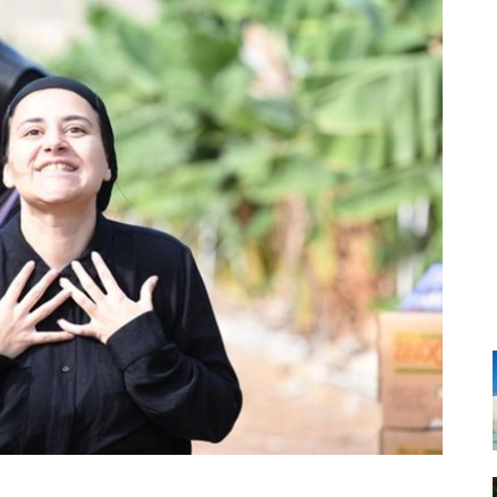
Santa Cruz | La Laguna
Gastro
ALES CON ACTUACIONES
XXVII VERANO DE CUENTO
Islas
Infantil
MERCIO
Música
STRO
Escénicas
RMATIVO