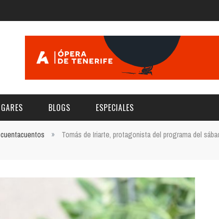
UGARES
BLOGS
ESPECIALES
cuentacuentos
»
Tomás de Iriarte, protagonista del programa del sába
E | MUSEOS
FESTIVAL BOREAL 2026
GAR
CATEGORIA
AS Y AUDITORIOS
FESTIVAL TAGANANA 2026
Norte
Cultura
ACIOS CULTURALES
NOCTÁMBULA TENERIFE
Sur
Deporte y Naturaleza
CHE
TENERIFE PHE FESTIVAL 2026