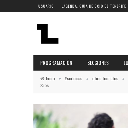
Pasar al contenido principal
USUARIO
LAGENDA, GUÍA DE OCIO DE TENERIFE
PROGRAMACIÓN
SECCIONES
L
Inicio
»
Escénicas
»
otros formatos
»
Silos
Usted está aquí
MÚSICA
ART
FECHA
LU
ESCÉNICAS
SAL
Hoy
CULTURA
ESP
Plan Finde
GASTRONOMÍA
NO