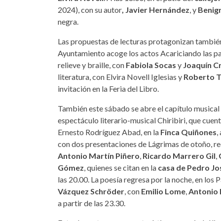
2024), con su autor
, Javier Hernández
, y
Benign
negra.
Las propuestas de lecturas protagonizan también d
Ayuntamiento acoge los actos Acariciando las p
relieve y braille, con
Fabiola Socas
y
Joaquín C
literatura, con Elvira Novell Iglesias y
Roberto T
invitación en la Feria del Libro.
También este sábado se abre el capítulo musical
espectáculo literario-musical Chiribiri, que cuen
Ernesto Rodríguez Abad, en la
Finca Quiñones
,
con dos presentaciones de Lágrimas de otoño, re
Antonio Martín Piñero
,
Ricardo Marrero Gil
,
Gómez
, quienes se citan en la
casa de Pedro Jo
las 20.00. La poesía regresa por la noche, en lo
Vázquez Schröder
, con
Emilio Lome
,
Antonio 
a partir de las 23.30.