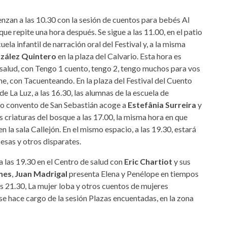
enzan a las 10.30 con la sesión de cuentos para bebés Al
 que repite una hora después. Se sigue a las 11.00, en el patio
ela infantil de narración oral del Festival y, a la misma
zález Quintero
en la plaza del Calvario. Esta hora es
 salud, con Tengo 1 cuento, tengo 2, tengo muchos para vos
ome, con Tacuenteando. En la plaza del Festival del Cuento
 de La Luz, a las 16.30, las alumnas de la escuela de
iguo convento de San Sebastián acoge a
Estefânia Surreira
y
s criaturas del bosque a las 17.00, la misma hora en que
n la sala Callejón. En el mismo espacio, a las 19.30, estará
esas y otros disparates.
 las 19.30 en el Centro de salud con
Eric Chartiot
y sus
nes
,
Juan Madrigal
presenta Elena
y Penélope en tiempos
las 21.30, La mujer loba y otros cuentos de mujeres
e hace cargo de la sesión Plazas encuentadas, en la zona