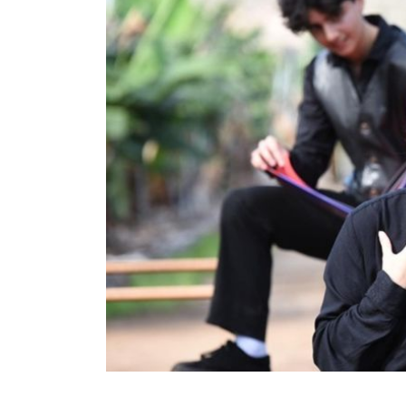
INFANTIL
LOC
CO
GA
FO