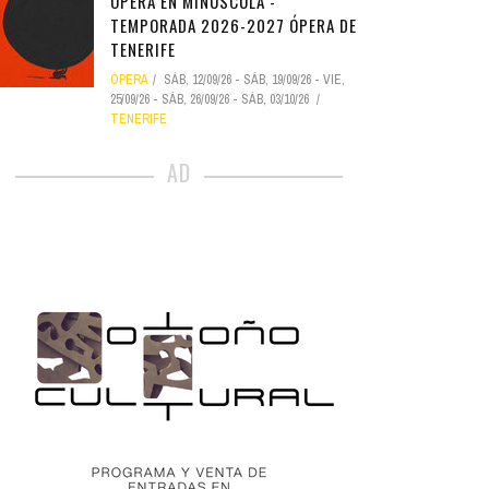
ÓPERA EN MINÚSCULA -
TEMPORADA 2026-2027 ÓPERA DE
TENERIFE
ÓPERA
SÁB, 12/09/26
-
SÁB, 19/09/26
-
VIE,
25/09/26
-
SÁB, 26/09/26
-
SÁB, 03/10/26
TENERIFE
AD