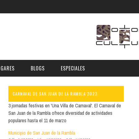
UGARES
BLOGS
ESPECIALES
CARNAVAL DE SAN JUAN DE LA RAMBLA 2023
E | MUSEOS
FESTIVAL BOREAL 2026
GAR
CATEGORIA
3 jornadas festivas en 'Una Villa de Carnaval'. El Carnaval de
AS Y AUDITORIOS
FESTIVAL TAGANANA 2026
San Juan de la Rambla ofrece diversidad de actividades
Norte
Cultura
populares hasta el 11 de marzo
ACIOS CULTURALES
TENERIFE PHE FESTIVAL 2026
Sur
Deporte y Naturaleza
Municipio de San Juan de la Rambla
CHE
XXVII VERANO DE CUENTO