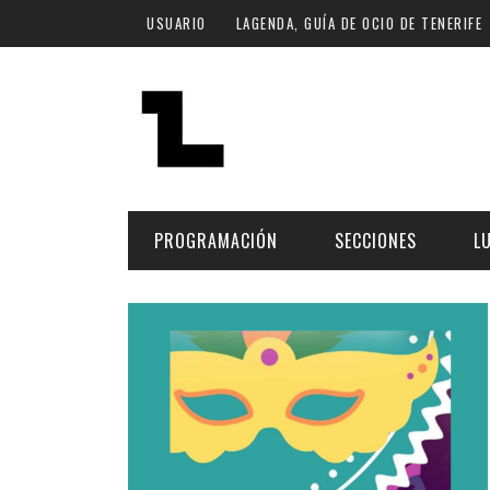
Pasar al contenido principal
USUARIO
LAGENDA, GUÍA DE OCIO DE TENERIFE
PROGRAMACIÓN
SECCIONES
L
MÚSICA
ART
FECHA
LU
ESCÉNICAS
SAL
Hoy
CULTURA
ESP
Plan Finde
GASTRONOMÍA
NO