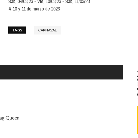
Sáb, 04/03/23
Vie, 10/03/23
Sáb, 11/03/23
Santa Cruz | La Laguna
Gastro
ALES CON ACTUACIONES
4, 10 y 11 de marzo de 2023
Islas
Infantil
MERCIO
Música
TAGS
CARNAVAL
STRO
Escénicas
RMATIVO
rag Queen