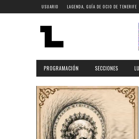
Pasar al contenido principal
USUARIO
LAGENDA, GUÍA DE OCIO DE TENERIFE
PROGRAMACIÓN
SECCIONES
L
MÚSICA
ART
FECHA
LU
ESCÉNICAS
SAL
Hoy
CULTURA
ESP
Plan Finde
GASTRONOMÍA
NO