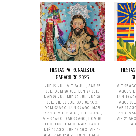
FIESTAS PATRONALES DE
FIESTAS
GARACHICO 2026
G
JUE 23 JUL
,
VIE 24 JUL
,
SÁB 25
MIÉ 05 AG
JUL
,
DOM 26 JUL
,
LUN 27 JUL
,
AGO
,
VIE
MAR 28 JUL
,
MIÉ 29 JUL
,
JUE 30
LUN 10 AG
JUL
,
VIE 31 JUL
,
SÁB 01 AGO
,
AGO
,
JUE
DOM 02 AGO
,
LUN 03 AGO
,
MAR
SÁB 15 AG
04 AGO
,
MIÉ 05 AGO
,
JUE 06 AGO
,
AGO
,
MAR
VIE 07 AGO
,
SÁB 08 AGO
,
DOM 09
VIE 21 AG
AGO
,
LUN 10 AGO
,
MAR 11 AGO
,
A
MIÉ 12 AGO
,
JUE 13 AGO
,
VIE 14
AGO
,
SÁB 15 AGO
,
DOM 16 AGO
,