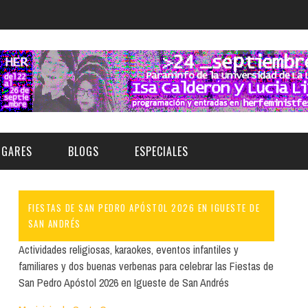
UGARES
BLOGS
ESPECIALES
FIESTAS DE SAN PEDRO APÓSTOL 2026 EN IGUESTE DE
E | MUSEOS
FESTIVAL BOREAL 2026
GAR
CATEGORIA
SAN ANDRÉS
AS Y AUDITORIOS
FESTIVAL TAGANANA 2026
Actividades religiosas, karaokes, eventos infantiles y
Norte
Cultura
familiares y dos buenas verbenas para celebrar las Fiestas de
ACIOS CULTURALES
TENERIFE PHE FESTIVAL 2026
San Pedro Apóstol 2026 en Igueste de San Andrés
Sur
Deporte y Naturaleza
CHE
XXVII VERANO DE CUENTO