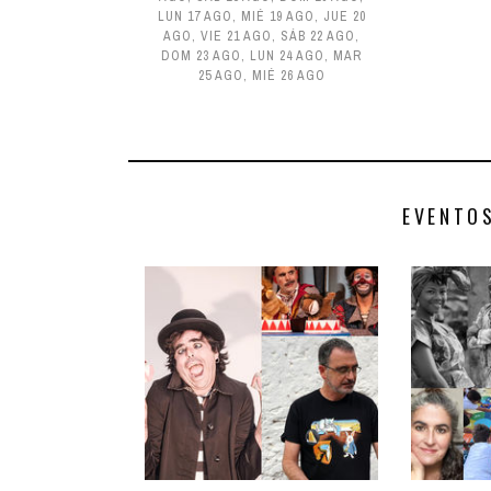
LUN 17 AGO
,
MIÉ 19 AGO
,
JUE 20
AGO
,
VIE 21 AGO
,
SÁB 22 AGO
,
DOM 23 AGO
,
LUN 24 AGO
,
MAR
25 AGO
,
MIÉ 26 AGO
EVENTO