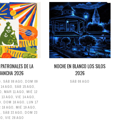
 PATRONALES DE LA
NOCHE EN BLANCO LOS SILOS
UANCHA 2026
2026
O
,
SÁB 08 AGO
,
DOM 09
SÁB 08 AGO
 14 AGO
,
SÁB 15 AGO
,
O
,
MAR 11 AGO
,
MIÉ 12
 13 AGO
,
VIE 14 AGO
,
O
,
DOM 16 AGO
,
LUN 17
 18 AGO
,
MIÉ 19 AGO
,
O
,
SÁB 22 AGO
,
DOM 23
GO
,
VIE 28 AGO