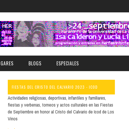
UGARES
BLOGS
ESPECIALES
FIESTAS DEL CRISTO DEL CALVARIO 2023 - ICOD
E | MUSEOS
FESTIVAL BOREAL 2026
GAR
CATEGORIA
Actividades religiosas, deportivas, infantiles y familiares,
AS Y AUDITORIOS
FESTIVAL TAGANANA 2026
fiestas y verbenas, torneos y actos culturales en las Fiestas
Norte
Cultura
de Septiembre en honor al Cristo del Calvario de Icod de Los
ACIOS CULTURALES
TENERIFE PHE FESTIVAL 2026
Vinos
Sur
Deporte y Naturaleza
CHE
XXVII VERANO DE CUENTO