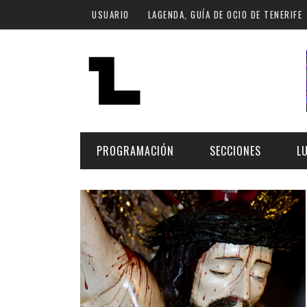
Pasar al contenido principal
USUARIO
LAGENDA, GUÍA DE OCIO DE TENERIFE
PROGRAMACIÓN
SECCIONES
L
MÚSICA
ART
FECHA
LU
ESCÉNICAS
SAL
Hoy
CULTURA
ESP
Plan Finde
GASTRONOMÍA
NO