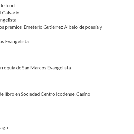
de Icod
l Calvario
ngelista
los premios ‘Emeterio Gutiérrez Albelo’ de poesía y
os Evangelista
arroquia de San Marcos Evangelista
e libro en Sociedad Centro Icodense, Casino
rago