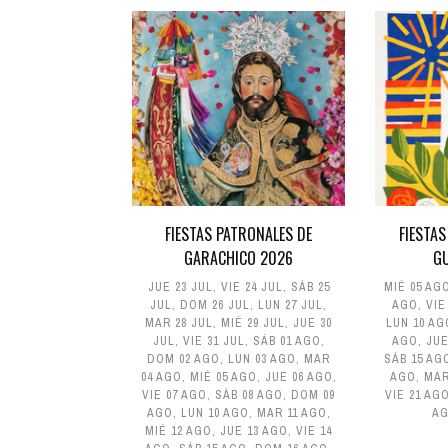
FIESTAS PATRONALES DE
FIESTAS
GARACHICO 2026
G
JUE 23 JUL
,
VIE 24 JUL
,
SÁB 25
MIÉ 05 AG
JUL
,
DOM 26 JUL
,
LUN 27 JUL
,
AGO
,
VIE
MAR 28 JUL
,
MIÉ 29 JUL
,
JUE 30
LUN 10 AG
JUL
,
VIE 31 JUL
,
SÁB 01 AGO
,
AGO
,
JUE
DOM 02 AGO
,
LUN 03 AGO
,
MAR
SÁB 15 AG
04 AGO
,
MIÉ 05 AGO
,
JUE 06 AGO
,
AGO
,
MAR
VIE 07 AGO
,
SÁB 08 AGO
,
DOM 09
VIE 21 AG
AGO
,
LUN 10 AGO
,
MAR 11 AGO
,
A
MIÉ 12 AGO
,
JUE 13 AGO
,
VIE 14