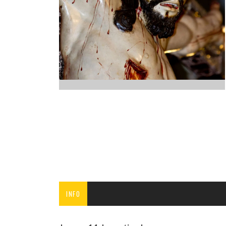
INFANTIL
LOC
CO
GA
FO
INFO