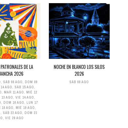
 PATRONALES DE LA
NOCHE EN BLANCO LOS SILOS
UANCHA 2026
2026
O
,
SÁB 08 AGO
,
DOM 09
SÁB 08 AGO
 14 AGO
,
SÁB 15 AGO
,
O
,
MAR 11 AGO
,
MIÉ 12
 13 AGO
,
VIE 14 AGO
,
O
,
DOM 16 AGO
,
LUN 17
 18 AGO
,
MIÉ 19 AGO
,
O
,
SÁB 22 AGO
,
DOM 23
GO
,
VIE 28 AGO