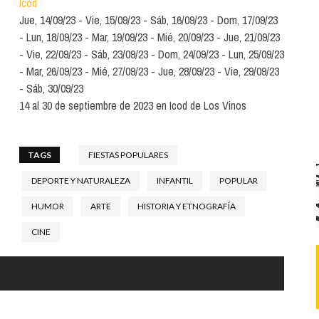
Icod
Santa Cruz | La Laguna
Gastro
ALES CON ACTUACIONES
Jue, 14/09/23
Vie, 15/09/23
Sáb, 16/09/23
Dom, 17/09/23
Islas
Infantil
Lun, 18/09/23
Mar, 19/09/23
Mié, 20/09/23
Jue, 21/09/23
MERCIO
Vie, 22/09/23
Sáb, 23/09/23
Dom, 24/09/23
Lun, 25/09/23
Música
Mar, 26/09/23
Mié, 27/09/23
Jue, 28/09/23
Vie, 29/09/23
STRO
Sáb, 30/09/23
Escénicas
14 al 30 de septiembre de 2023 en Icod de Los Vinos
RMATIVO
TAGS
FIESTAS POPULARES
DEPORTE Y NATURALEZA
INFANTIL
POPULAR
HUMOR
ARTE
HISTORIA Y ETNOGRAFÍA
CINE