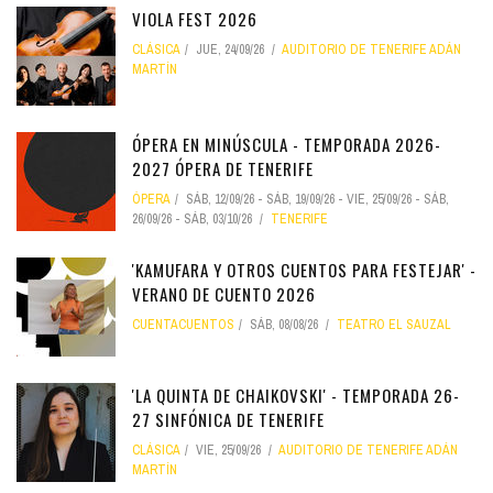
VIOLA FEST 2026
CLÁSICA
JUE, 24/09/26
AUDITORIO DE TENERIFE ADÁN
MARTÍN
ÓPERA EN MINÚSCULA - TEMPORADA 2026-
2027 ÓPERA DE TENERIFE
ÓPERA
SÁB, 12/09/26
-
SÁB, 19/09/26
-
VIE, 25/09/26
-
SÁB,
26/09/26
-
SÁB, 03/10/26
TENERIFE
'KAMUFARA Y OTROS CUENTOS PARA FESTEJAR' -
VERANO DE CUENTO 2026
CUENTACUENTOS
SÁB, 08/08/26
TEATRO EL SAUZAL
'LA QUINTA DE CHAIKOVSKI' - TEMPORADA 26-
27 SINFÓNICA DE TENERIFE
CLÁSICA
VIE, 25/09/26
AUDITORIO DE TENERIFE ADÁN
MARTÍN