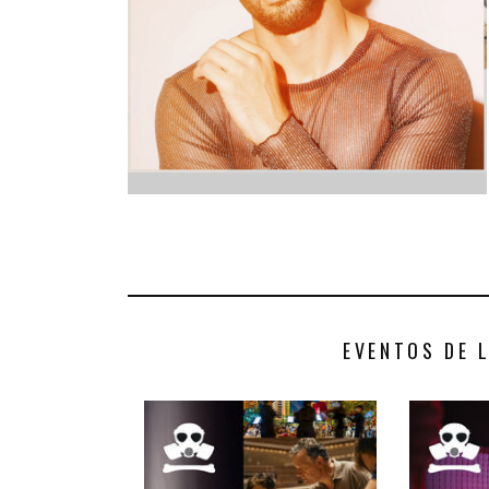
INFANTIL
LOC
CO
GA
FO
EVENTOS DE 