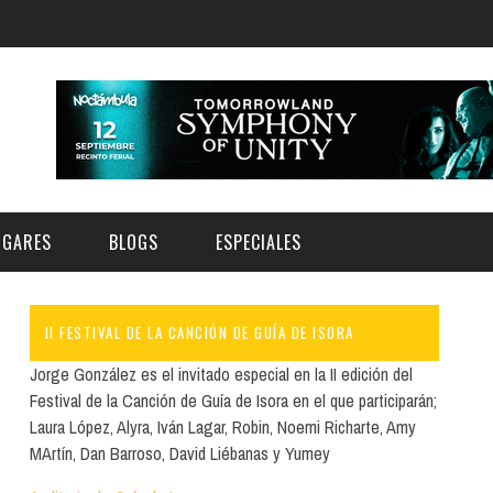
UGARES
BLOGS
ESPECIALES
II FESTIVAL DE LA CANCIÓN DE GUÍA DE ISORA
E | MUSEOS
FESTIVAL BOREAL 2026
GAR
CATEGORIA
Jorge González es el invitado especial en la II edición del
AS Y AUDITORIOS
FESTIVAL TAGANANA 2026
Festival de la Canción de Guía de Isora en el que participarán;
Norte
Cultura
Laura López, Alyra, Iván Lagar, Robin, Noemi Richarte, Amy
ACIOS CULTURALES
TENERIFE PHE FESTIVAL 2026
MArtín, Dan Barroso, David Liébanas y Yumey
Sur
Deporte y Naturaleza
CHE
XXVII VERANO DE CUENTO