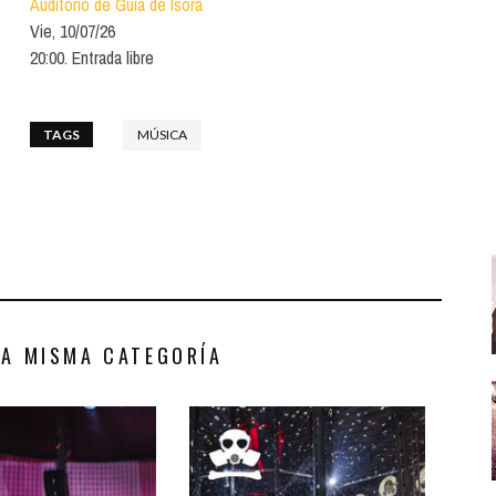
Auditorio de Guía de Isora
Santa Cruz | La Laguna
Gastro
ALES CON ACTUACIONES
Vie, 10/07/26
Islas
Infantil
20:00. Entrada libre
MERCIO
Música
STRO
TAGS
MÚSICA
Escénicas
RMATIVO
LA MISMA CATEGORÍA