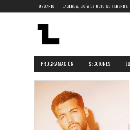
Pasar al contenido principal
USUARIO
LAGENDA, GUÍA DE OCIO DE TENERIFE
PROGRAMACIÓN
SECCIONES
L
MÚSICA
ART
FECHA
LU
ESCÉNICAS
SAL
Hoy
CULTURA
ESP
Plan Finde
GASTRONOMÍA
NO