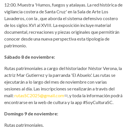
12:00. Muestra 'Humos, fuegos y atalayas. La red histórica de
vigilancia costera de Santa Cruz' en la Sala de Arte Los
Lavaderos, con la , que aborda el sistema defensivo costero
de los siglos XVI al XVIII. La exposición incluye material
documental, recreaciones y piezas originales que permitirán
conocer desde una nueva perspectiva esta tipología de
patrimonio.
Sábado 8 de noviembre:
Rutas patrimoniales a cargo del historiador Néstor Verona, la
actriz Mar Gutierrez y la parranda 'El Abuelo'. Las rutas se
ejecutarán a lo largo del mes de noviembre con varias
sesiones al día. Las inscripciones se realizarán a través del
mail:
rutasSC2025@gmail.com
(link sends e-mail)
, y toda la información podrá
encontrarse en la web de cultura y la app #SoyCulturaSC.
Domingo 9 de noviembre:
Rutas patrimoniales.