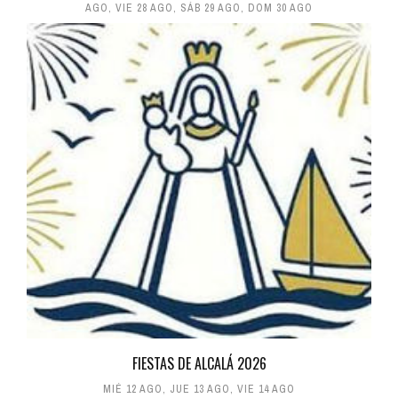
AGO
,
VIE 28 AGO
,
SÁB 29 AGO
,
DOM 30 AGO
FIESTAS DE ALCALÁ 2026
MIÉ 12 AGO
,
JUE 13 AGO
,
VIE 14 AGO