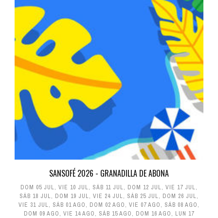
SANSOFÉ 2026 - GRANADILLA DE ABONA
DOM 05 JUL
,
VIE 10 JUL
,
SÁB 11 JUL
,
DOM 12 JUL
,
VIE 17 JUL
,
SÁB 18 JUL
,
DOM 19 JUL
,
VIE 24 JUL
,
SÁB 25 JUL
,
DOM 26 JUL
,
VIE 31 JUL
,
SÁB 01 AGO
,
DOM 02 AGO
,
VIE 07 AGO
,
SÁB 08 AGO
,
DOM 09 AGO
,
VIE 14 AGO
,
SÁB 15 AGO
,
DOM 16 AGO
,
LUN 17