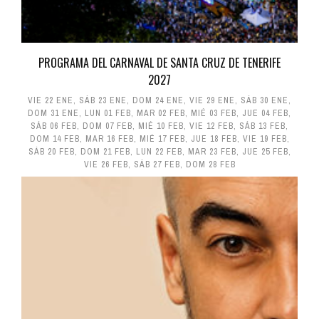
PROGRAMA DEL CARNAVAL DE SANTA CRUZ DE TENERIFE
2027
VIE 22 ENE
,
SÁB 23 ENE
,
DOM 24 ENE
,
VIE 29 ENE
,
SÁB 30 ENE
,
DOM 31 ENE
,
LUN 01 FEB
,
MAR 02 FEB
,
MIÉ 03 FEB
,
JUE 04 FEB
,
SÁB 06 FEB
,
DOM 07 FEB
,
MIÉ 10 FEB
,
VIE 12 FEB
,
SÁB 13 FEB
,
DOM 14 FEB
,
MAR 16 FEB
,
MIÉ 17 FEB
,
JUE 18 FEB
,
VIE 19 FEB
,
SÁB 20 FEB
,
DOM 21 FEB
,
LUN 22 FEB
,
MAR 23 FEB
,
JUE 25 FEB
,
VIE 26 FEB
,
SÁB 27 FEB
,
DOM 28 FEB