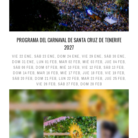
PROGRAMA DEL CARNAVAL DE SANTA CRUZ DE TENERIFE
2027
VIE 22 ENE
,
SÁB 23 ENE
,
DOM 24 ENE
,
VIE 29 ENE
,
SÁB 30 ENE
,
DOM 31 ENE
,
LUN 01 FEB
,
MAR 02 FEB
,
MIÉ 03 FEB
,
JUE 04 FEB
,
SÁB 06 FEB
,
DOM 07 FEB
,
MIÉ 10 FEB
,
VIE 12 FEB
,
SÁB 13 FEB
,
DOM 14 FEB
,
MAR 16 FEB
,
MIÉ 17 FEB
,
JUE 18 FEB
,
VIE 19 FEB
,
SÁB 20 FEB
,
DOM 21 FEB
,
LUN 22 FEB
,
MAR 23 FEB
,
JUE 25 FEB
,
VIE 26 FEB
,
SÁB 27 FEB
,
DOM 28 FEB