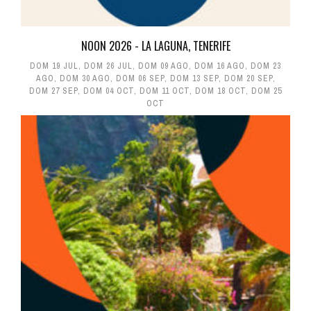
NOON 2026 - LA LAGUNA, TENERIFE
DOM 19 JUL
,
DOM 26 JUL
,
DOM 09 AGO
,
DOM 16 AGO
,
DOM 23
AGO
,
DOM 30 AGO
,
DOM 06 SEP
,
DOM 13 SEP
,
DOM 20 SEP
,
DOM 27 SEP
,
DOM 04 OCT
,
DOM 11 OCT
,
DOM 18 OCT
,
DOM 25
OCT