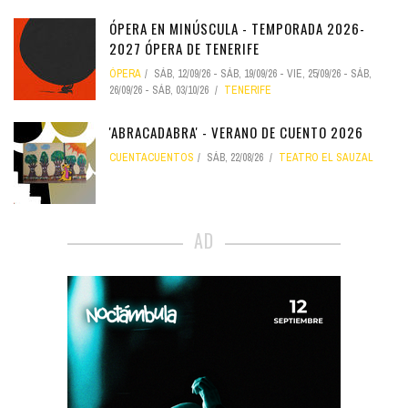
ÓPERA EN MINÚSCULA - TEMPORADA 2026-
2027 ÓPERA DE TENERIFE
ÓPERA
SÁB, 12/09/26
-
SÁB, 19/09/26
-
VIE, 25/09/26
-
SÁB,
26/09/26
-
SÁB, 03/10/26
TENERIFE
'ABRACADABRA' - VERANO DE CUENTO 2026
CUENTACUENTOS
SÁB, 22/08/26
TEATRO EL SAUZAL
AD