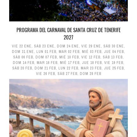
PROGRAMA DEL CARNAVAL DE SANTA CRUZ DE TENERIFE
2027
VIE 22 ENE
,
SÁB 23 ENE
,
DOM 24 ENE
,
VIE 29 ENE
,
SÁB 30 ENE
,
DOM 31 ENE
,
LUN 01 FEB
,
MAR 02 FEB
,
MIÉ 03 FEB
,
JUE 04 FEB
,
SÁB 06 FEB
,
DOM 07 FEB
,
MIÉ 10 FEB
,
VIE 12 FEB
,
SÁB 13 FEB
,
DOM 14 FEB
,
MAR 16 FEB
,
MIÉ 17 FEB
,
JUE 18 FEB
,
VIE 19 FEB
,
SÁB 20 FEB
,
DOM 21 FEB
,
LUN 22 FEB
,
MAR 23 FEB
,
JUE 25 FEB
,
VIE 26 FEB
,
SÁB 27 FEB
,
DOM 28 FEB