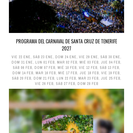
PROGRAMA DEL CARNAVAL DE SANTA CRUZ DE TENERIFE
2027
VIE 22 ENE
,
SÁB 23 ENE
,
DOM 24 ENE
,
VIE 29 ENE
,
SÁB 30 ENE
,
DOM 31 ENE
,
LUN 01 FEB
,
MAR 02 FEB
,
MIÉ 03 FEB
,
JUE 04 FEB
,
SÁB 06 FEB
,
DOM 07 FEB
,
MIÉ 10 FEB
,
VIE 12 FEB
,
SÁB 13 FEB
,
DOM 14 FEB
,
MAR 16 FEB
,
MIÉ 17 FEB
,
JUE 18 FEB
,
VIE 19 FEB
,
SÁB 20 FEB
,
DOM 21 FEB
,
LUN 22 FEB
,
MAR 23 FEB
,
JUE 25 FEB
,
VIE 26 FEB
,
SÁB 27 FEB
,
DOM 28 FEB