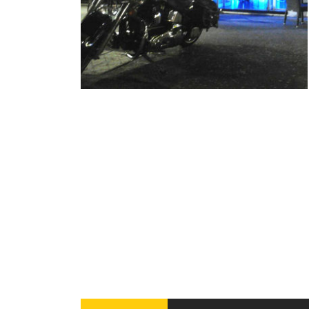
INFANTIL
LOC
CO
GA
FO