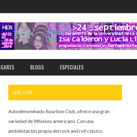
UGARES
BLOGS
ESPECIALES
LONE STAR
E | MUSEOS
FESTIVAL BOREAL 2026
GAR
CATEGORIA
AS Y AUDITORIOS
FESTIVAL TAGANANA 2026
Autodenominado Bourbon Club, ofrece una gran
Norte
Cultura
ACIOS CULTURALES
TENERIFE PHE FESTIVAL 2026
variedad de Whiskey americano. Con una
Sur
Deporte y Naturaleza
ambientación propia del rock and roll clásico,
CHE
XXVII VERANO DE CUENTO