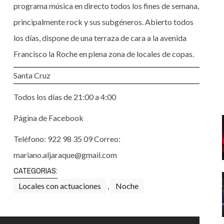
Santa Cruz | La Laguna
Gastro
programa música en directo todos los fines de semana,
ALES CON ACTUACIONES
principalmente rock y sus subgéneros. Abierto todos
Islas
Infantil
MERCIO
los días, dispone de una terraza de cara a la avenida
Música
Francisco la Roche en plena zona de locales de copas.
STRO
Escénicas
Santa Cruz
RMATIVO
Todos los días de 21:00 a 4:00
Página de Facebook
Teléfono: 922 98 35 09 Correo:
mariano.aljaraque@gmail.com
CATEGORIAS:
Locales con actuaciones
,
Noche