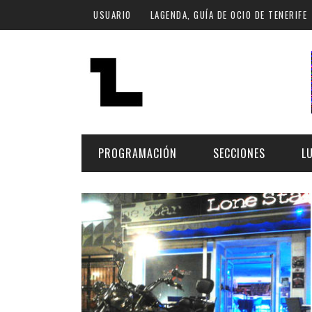
Pasar al contenido principal
USUARIO
LAGENDA, GUÍA DE OCIO DE TENERIFE
PROGRAMACIÓN
SECCIONES
L
MÚSICA
ART
FECHA
LU
ESCÉNICAS
SAL
Hoy
CULTURA
ESP
Plan Finde
GASTRONOMÍA
NO