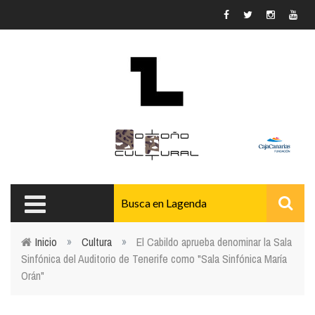
Pasar al contenido principal
Inicio
»
Cultura
»
El Cabildo aprueba denominar la Sala
Sinfónica del Auditorio de Tenerife como "Sala Sinfónica María
Usted está aquí
Orán"