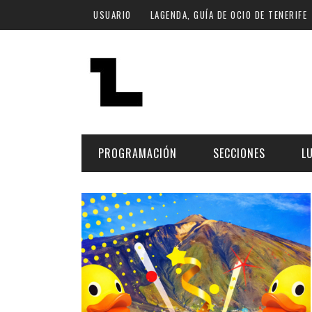
Pasar al contenido principal
USUARIO
LAGENDA, GUÍA DE OCIO DE TENERIFE
PROGRAMACIÓN
SECCIONES
L
MÚSICA
ART
FECHA
LU
ESCÉNICAS
SAL
Hoy
CULTURA
ESP
Plan Finde
GASTRONOMÍA
NO