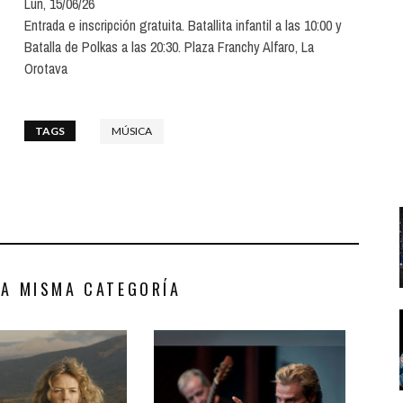
Lun, 15/06/26
Santa Cruz | La Laguna
Gastro
ALES CON ACTUACIONES
Entrada e inscripción gratuita. Batallita infantil a las 10:00 y
Islas
Infantil
Batalla de Polkas a las 20:30. Plaza Franchy Alfaro, La
MERCIO
Orotava
Música
STRO
Escénicas
TAGS
MÚSICA
RMATIVO
LA MISMA CATEGORÍA