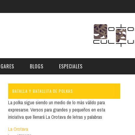
UGARES
BLOGS
ESPECIALES
BATALLA Y BATALLITA DE POLKAS
E | MUSEOS
FESTIVAL BOREAL 2026
GAR
CATEGORIA
La polka sigue siendo un medio de lo más válido para
AS Y AUDITORIOS
FESTIVAL TAGANANA 2026
expresarse. Versos para grandes y pequeños en esta
Norte
Cultura
iniciativa que llenará La Orotava de letras y palabras
ACIOS CULTURALES
TENERIFE PHE FESTIVAL 2026
Sur
Deporte y Naturaleza
La Orotava
CHE
XXVII VERANO DE CUENTO