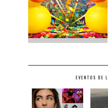
INFANTIL
LOC
CO
GA
FO
EVENTOS DE 