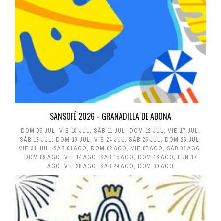
SANSOFÉ 2026 - GRANADILLA DE ABONA
DOM 05 JUL
,
VIE 10 JUL
,
SÁB 11 JUL
,
DOM 12 JUL
,
VIE 17 JUL
,
SÁB 18 JUL
,
DOM 19 JUL
,
VIE 24 JUL
,
SÁB 25 JUL
,
DOM 26 JUL
,
VIE 31 JUL
,
SÁB 01 AGO
,
DOM 02 AGO
,
VIE 07 AGO
,
SÁB 08 AGO
,
DOM 09 AGO
,
VIE 14 AGO
,
SÁB 15 AGO
,
DOM 16 AGO
,
LUN 17
AGO
,
VIE 28 AGO
,
SÁB 29 AGO
,
DOM 30 AGO