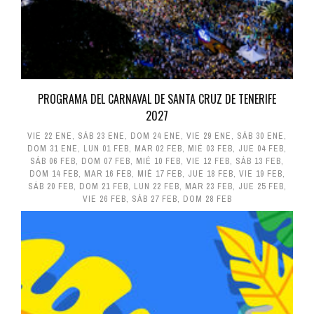
PROGRAMA DEL CARNAVAL DE SANTA CRUZ DE TENERIFE
2027
VIE 22 ENE
,
SÁB 23 ENE
,
DOM 24 ENE
,
VIE 29 ENE
,
SÁB 30 ENE
,
DOM 31 ENE
,
LUN 01 FEB
,
MAR 02 FEB
,
MIÉ 03 FEB
,
JUE 04 FEB
,
SÁB 06 FEB
,
DOM 07 FEB
,
MIÉ 10 FEB
,
VIE 12 FEB
,
SÁB 13 FEB
,
DOM 14 FEB
,
MAR 16 FEB
,
MIÉ 17 FEB
,
JUE 18 FEB
,
VIE 19 FEB
,
SÁB 20 FEB
,
DOM 21 FEB
,
LUN 22 FEB
,
MAR 23 FEB
,
JUE 25 FEB
,
VIE 26 FEB
,
SÁB 27 FEB
,
DOM 28 FEB