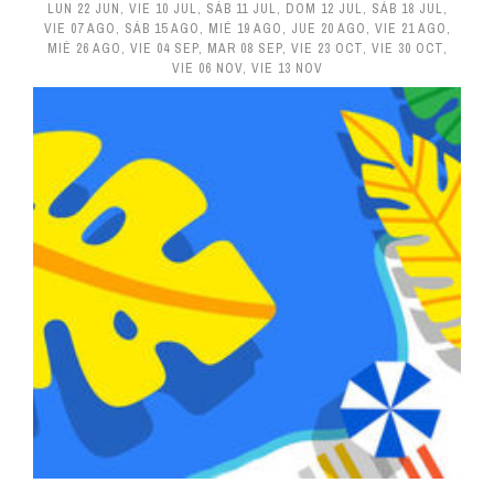
LUN 22 JUN
,
VIE 10 JUL
,
SÁB 11 JUL
,
DOM 12 JUL
,
SÁB 18 JUL
,
VIE 07 AGO
,
SÁB 15 AGO
,
MIÉ 19 AGO
,
JUE 20 AGO
,
VIE 21 AGO
,
MIÉ 26 AGO
,
VIE 04 SEP
,
MAR 08 SEP
,
VIE 23 OCT
,
VIE 30 OCT
,
VIE 06 NOV
,
VIE 13 NOV