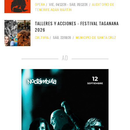
ÓPERA
VIE, 04/12/26
-
SÁB, 05/12/26
AUDITORIO DE
TENERIFE ADÁN MARTÍN
TALLERES Y ACCIONES - FESTIVAL TAGANANA
2026
CULTURA
SÁB, 22/08/26
MUNICIPIO DE SANTA CRUZ
AD