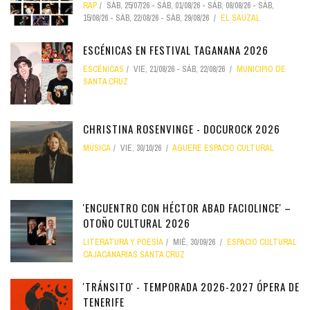
RAP
SÁB, 25/07/26
-
SÁB, 01/08/26
-
SÁB, 08/08/26
-
SÁB,
15/08/26
-
SÁB, 22/08/26
-
SÁB, 29/08/26
EL SAUZAL
ESCÉNICAS EN FESTIVAL TAGANANA 2026
ESCÉNICAS
VIE, 21/08/26
-
SÁB, 22/08/26
MUNICIPIO DE
SANTA CRUZ
CHRISTINA ROSENVINGE - DOCUROCK 2026
MÚSICA
VIE, 30/10/26
AGUERE ESPACIO CULTURAL
'ENCUENTRO CON HÉCTOR ABAD FACIOLINCE' –
OTOÑO CULTURAL 2026
LITERATURA Y POESÍA
MIÉ, 30/09/26
ESPACIO CULTURAL
CAJACANARIAS SANTA CRUZ
'TRÁNSITO' - TEMPORADA 2026-2027 ÓPERA DE
TENERIFE