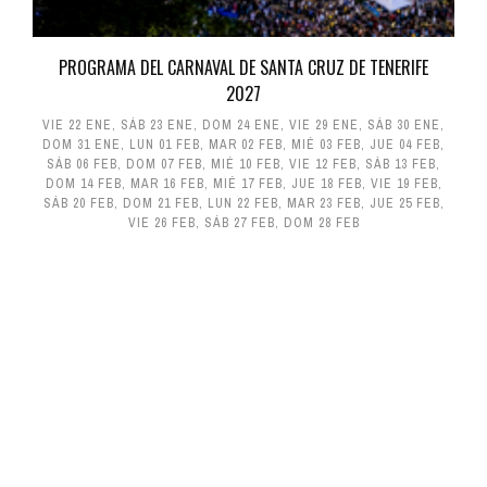
PROGRAMA DEL CARNAVAL DE SANTA CRUZ DE TENERIFE
2027
VIE 22 ENE
,
SÁB 23 ENE
,
DOM 24 ENE
,
VIE 29 ENE
,
SÁB 30 ENE
,
DOM 31 ENE
,
LUN 01 FEB
,
MAR 02 FEB
,
MIÉ 03 FEB
,
JUE 04 FEB
,
SÁB 06 FEB
,
DOM 07 FEB
,
MIÉ 10 FEB
,
VIE 12 FEB
,
SÁB 13 FEB
,
DOM 14 FEB
,
MAR 16 FEB
,
MIÉ 17 FEB
,
JUE 18 FEB
,
VIE 19 FEB
,
SÁB 20 FEB
,
DOM 21 FEB
,
LUN 22 FEB
,
MAR 23 FEB
,
JUE 25 FEB
,
VIE 26 FEB
,
SÁB 27 FEB
,
DOM 28 FEB