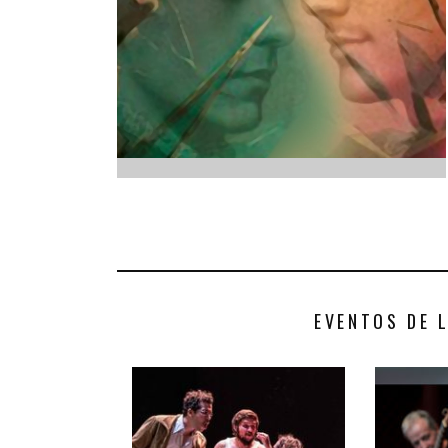
INFANTIL
LOC
CO
GA
FO
EVENTOS DE 