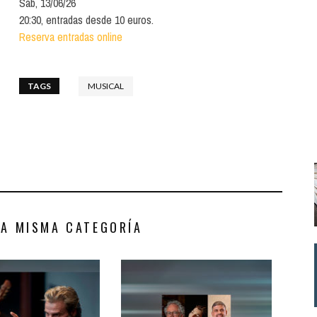
Sáb, 13/06/26
Santa Cruz | La Laguna
Gastro
ALES CON ACTUACIONES
20:30, entradas desde 10 euros.
Islas
Infantil
Reserva entradas online
MERCIO
Música
STRO
TAGS
MUSICAL
Escénicas
RMATIVO
LA MISMA CATEGORÍA