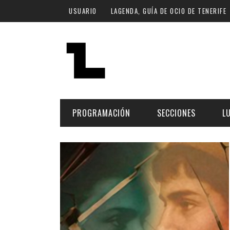
Pasar al contenido principal
USUARIO
LAGENDA, GUÍA DE OCIO DE TENERIFE
PROGRAMACIÓN
SECCIONES
L
MÚSICA
ART
FECHA
LU
ESCÉNICAS
SAL
Hoy
CULTURA
ESP
Plan Finde
GASTRONOMÍA
NO