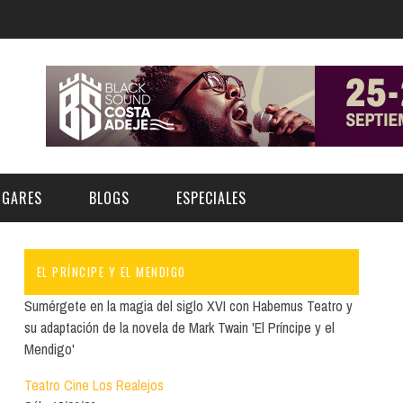
UGARES
BLOGS
ESPECIALES
EL PRÍNCIPE Y EL MENDIGO
E | MUSEOS
FESTIVAL BOREAL 2026
GAR
CATEGORIA
Sumérgete en la magia del siglo XVI con Habemus Teatro y
AS Y AUDITORIOS
FESTIVAL TAGANANA 2026
su adaptación de la novela de Mark Twain 'El Príncipe y el
Norte
Cultura
Mendigo'
ACIOS CULTURALES
TENERIFE PHE FESTIVAL 2026
Sur
Deporte y Naturaleza
Teatro Cine Los Realejos
CHE
XXVII VERANO DE CUENTO