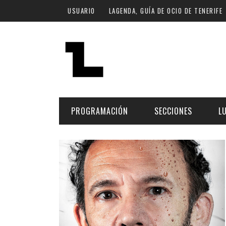
Pasar al contenido principal
USUARIO
LAGENDA, GUÍA DE OCIO DE TENERIFE
PROGRAMACIÓN
SECCIONES
L
MÚSICA
ART
FECHA
LU
ESCÉNICAS
SAL
Hoy
CULTURA
ESP
Plan Finde
GASTRONOMÍA
NO