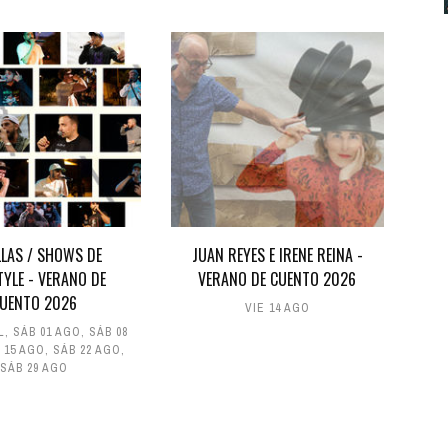
LLAS / SHOWS DE
JUAN REYES E IRENE REINA -
TYLE - VERANO DE
VERANO DE CUENTO 2026
UENTO 2026
VIE 14 AGO
L
,
SÁB 01 AGO
,
SÁB 08
 15 AGO
,
SÁB 22 AGO
,
SÁB 29 AGO