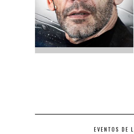
INFANTIL
LOC
CO
GA
FO
EVENTOS DE 