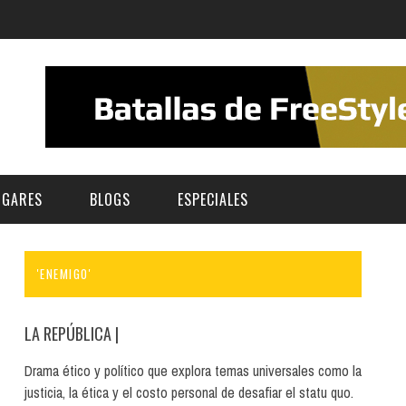
UGARES
BLOGS
ESPECIALES
'ENEMIGO'
E | MUSEOS
FESTIVAL BOREAL 2026
GAR
CATEGORIA
AS Y AUDITORIOS
FESTIVAL TAGANANA 2026
LA REPÚBLICA
|
Norte
Cultura
ACIOS CULTURALES
NOCTÁMBULA TENERIFE
Drama ético y político que explora temas universales como la
Sur
Deporte y Naturaleza
justicia, la ética y el costo personal de desafiar el statu quo.
CHE
TENERIFE PHE FESTIVAL 2026