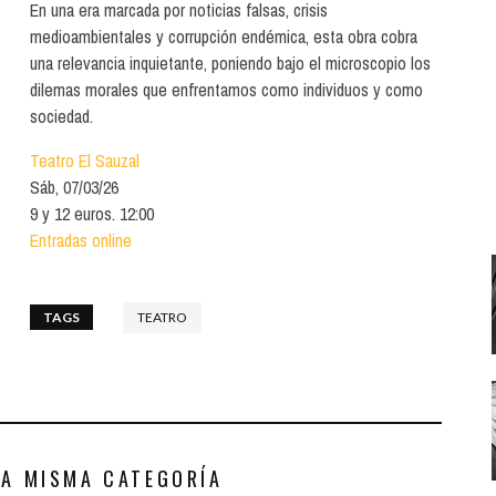
Santa Cruz | La Laguna
En una era marcada por noticias falsas, crisis
Gastro
ALES CON ACTUACIONES
XXVII VERANO DE CUENTO
medioambientales y corrupción endémica, esta obra cobra
Islas
Infantil
una relevancia inquietante, poniendo bajo el microscopio los
MERCIO
dilemas morales que enfrentamos como individuos y como
Música
sociedad.
STRO
Escénicas
Teatro El Sauzal
RMATIVO
Sáb, 07/03/26
9 y 12 euros. 12:00
Entradas online
TAGS
TEATRO
LA MISMA CATEGORÍA