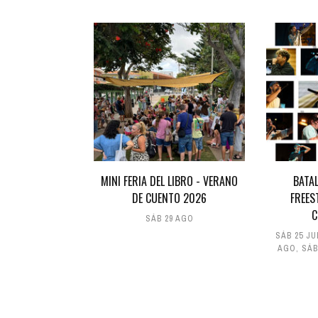
MINI FERIA DEL LIBRO - VERANO
BATA
DE CUENTO 2026
FREES
C
SÁB 29 AGO
SÁB 25 JU
AGO
,
SÁB