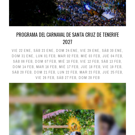
PROGRAMA DEL CARNAVAL DE SANTA CRUZ DE TENERIFE
2027
VIE 22 ENE
,
SÁB 23 ENE
,
DOM 24 ENE
,
VIE 29 ENE
,
SÁB 30 ENE
,
DOM 31 ENE
,
LUN 01 FEB
,
MAR 02 FEB
,
MIÉ 03 FEB
,
JUE 04 FEB
,
SÁB 06 FEB
,
DOM 07 FEB
,
MIÉ 10 FEB
,
VIE 12 FEB
,
SÁB 13 FEB
,
DOM 14 FEB
,
MAR 16 FEB
,
MIÉ 17 FEB
,
JUE 18 FEB
,
VIE 19 FEB
,
SÁB 20 FEB
,
DOM 21 FEB
,
LUN 22 FEB
,
MAR 23 FEB
,
JUE 25 FEB
,
VIE 26 FEB
,
SÁB 27 FEB
,
DOM 28 FEB