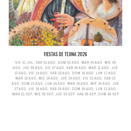
FIESTAS DE TEJINA 2026
VIE 31 JUL
,
SÁB 01 AGO
,
DOM 02 AGO
,
MAR 04 AGO
,
MIÉ 05
AGO
,
JUE 06 AGO
,
VIE 07 AGO
,
SÁB 08 AGO
,
MAR 11 AGO
,
JUE
13 AGO
,
VIE 14 AGO
,
SÁB 15 AGO
,
DOM 16 AGO
,
LUN 17 AGO
,
MAR 18 AGO
,
MIÉ 19 AGO
,
JUE 20 AGO
,
VIE 21 AGO
,
SÁB 22
AGO
,
DOM 23 AGO
,
LUN 24 AGO
,
MAR 25 AGO
,
MIÉ 26 AGO
,
JUE
27 AGO
,
VIE 28 AGO
,
SÁB 29 AGO
,
DOM 30 AGO
,
LUN 31 AGO
,
MAR 01 SEP
,
MIÉ 02 SEP
,
JUE 03 SEP
,
SÁB 05 SEP
,
DOM 06 SEP