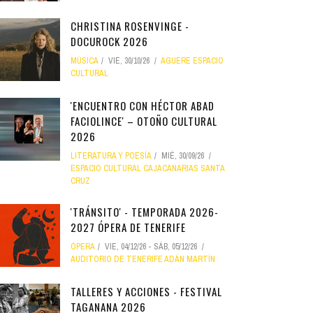
CHRISTINA ROSENVINGE -
DOCUROCK 2026
MÚSICA
VIE, 30/10/26
AGUERE ESPACIO
CULTURAL
'ENCUENTRO CON HÉCTOR ABAD
FACIOLINCE' – OTOÑO CULTURAL
2026
LITERATURA Y POESÍA
MIÉ, 30/09/26
ESPACIO CULTURAL CAJACANARIAS SANTA
CRUZ
'TRÁNSITO' - TEMPORADA 2026-
2027 ÓPERA DE TENERIFE
ÓPERA
VIE, 04/12/26
-
SÁB, 05/12/26
AUDITORIO DE TENERIFE ADÁN MARTÍN
TALLERES Y ACCIONES - FESTIVAL
TAGANANA 2026