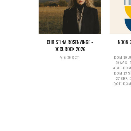
CHRISTINA ROSENVINGE -
NOON 2
DOCUROCK 2026
VIE 30 OCT
DOM 19 J
09 AGO
,
AGO
,
DOM
DOM 13 S
27 SEP
,
OCT
,
DOM