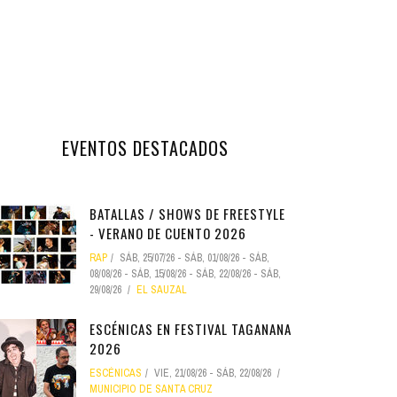
EVENTOS DESTACADOS
BATALLAS / SHOWS DE FREESTYLE
- VERANO DE CUENTO 2026
RAP
SÁB, 25/07/26
-
SÁB, 01/08/26
-
SÁB,
08/08/26
-
SÁB, 15/08/26
-
SÁB, 22/08/26
-
SÁB,
29/08/26
EL SAUZAL
ESCÉNICAS EN FESTIVAL TAGANANA
2026
ESCÉNICAS
VIE, 21/08/26
-
SÁB, 22/08/26
MUNICIPIO DE SANTA CRUZ