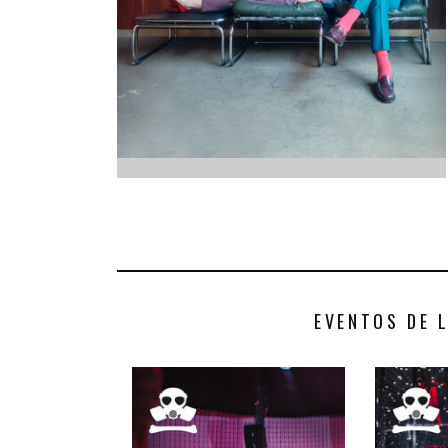
INFANTIL
LOC
CO
GA
FO
EVENTOS DE 