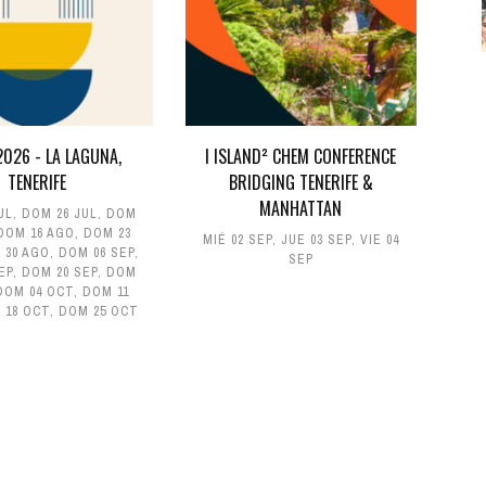
026 - LA LAGUNA,
I ISLAND² CHEM CONFERENCE
TENERIFE
BRIDGING TENERIFE &
MANHATTAN
UL
,
DOM 26 JUL
,
DOM
DOM 16 AGO
,
DOM 23
MIÉ 02 SEP
,
JUE 03 SEP
,
VIE 04
 30 AGO
,
DOM 06 SEP
,
SEP
EP
,
DOM 20 SEP
,
DOM
DOM 04 OCT
,
DOM 11
 18 OCT
,
DOM 25 OCT