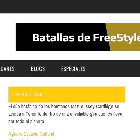
UGARES
BLOGS
ESPECIALES
THE MOLOTOVS
E | MUSEOS
FESTIVAL BOREAL 2026
GAR
CATEGORIA
El dúo británico de los hermanos Matt e Issey Cartlidge se
AS Y AUDITORIOS
FESTIVAL TAGANANA 2026
acerca a Tenerife dentro de una envidiable gira que les lleva
Norte
Cultura
por todo el planeta
ACIOS CULTURALES
TENERIFE PHE FESTIVAL 2026
Sur
Deporte y Naturaleza
Aguere Espacio Cultural
CHE
XXVII VERANO DE CUENTO