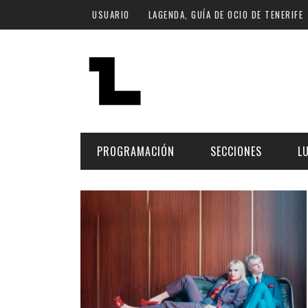
Pasar al contenido principal
USUARIO
LAGENDA, GUÍA DE OCIO DE TENERIFE
PROGRAMACIÓN
SECCIONES
L
MÚSICA
ART
FECHA
LU
ESCÉNICAS
SAL
Hoy
CULTURA
ESP
Plan Finde
GASTRONOMÍA
NO