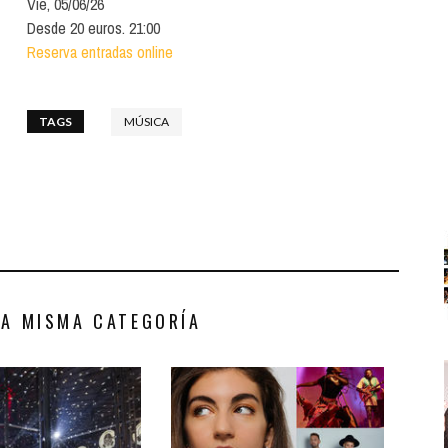
Vie, 05/06/26
Santa Cruz | La Laguna
Gastro
ALES CON ACTUACIONES
Desde 20 euros. 21:00
Islas
Infantil
Reserva entradas online
MERCIO
Música
STRO
TAGS
MÚSICA
Escénicas
RMATIVO
LA MISMA CATEGORÍA