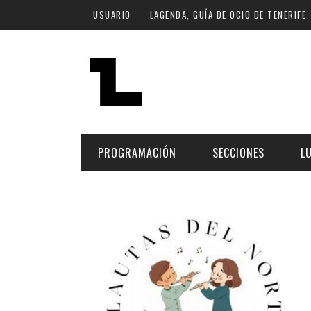
Pasar al contenido principal
USUARIO
LAGENDA, GUÍA DE OCIO DE TENERIFE
PROGRAMACIÓN
SECCIONES
L
MÚSICA
ART
FECHA
LU
ESCÉNICAS
SAL
Hoy
CULTURA
ESP
Plan Finde
GASTRONOMÍA
NO