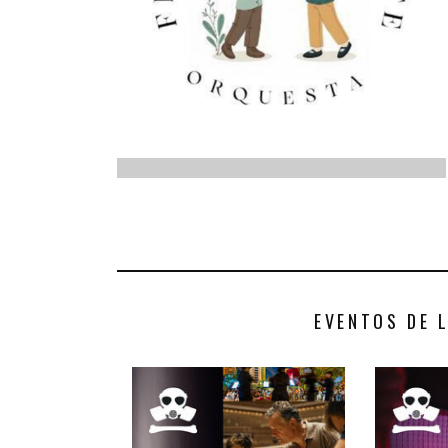
INFANTIL
LOC
CO
GA
FO
EVENTOS DE 