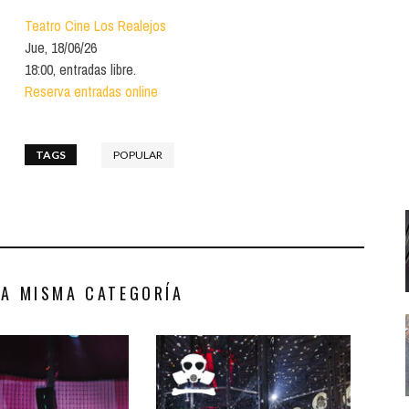
Santa Cruz | La Laguna
Gastro
ALES CON ACTUACIONES
Teatro Cine Los Realejos
Islas
Infantil
Jue, 18/06/26
MERCIO
18:00, entradas libre.
Música
Reserva entradas online
STRO
Escénicas
RMATIVO
TAGS
POPULAR
LA MISMA CATEGORÍA