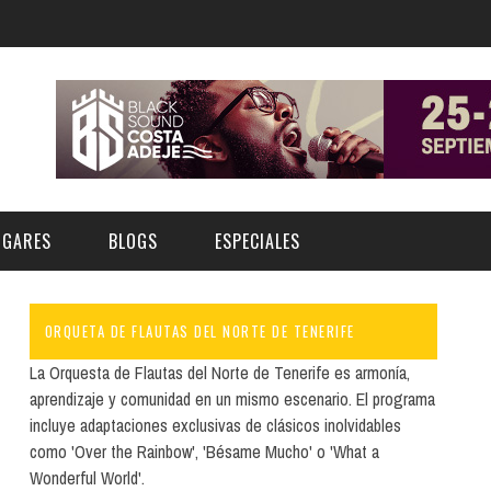
UGARES
BLOGS
ESPECIALES
ORQUETA DE FLAUTAS DEL NORTE DE TENERIFE
E | MUSEOS
FESTIVAL BOREAL 2026
GAR
CATEGORIA
La Orquesta de Flautas del Norte de Tenerife es armonía,
AS Y AUDITORIOS
FESTIVAL TAGANANA 2026
aprendizaje y comunidad en un mismo escenario. El programa
Norte
Cultura
incluye adaptaciones exclusivas de clásicos inolvidables
ACIOS CULTURALES
TENERIFE PHE FESTIVAL 2026
como 'Over the Rainbow', 'Bésame Mucho' o 'What a
Sur
Deporte y Naturaleza
CHE
XXVII VERANO DE CUENTO
Wonderful World'.