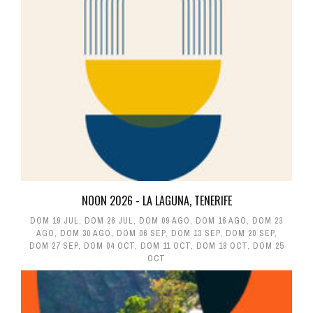
NOON 2026 - LA LAGUNA, TENERIFE
DOM 19 JUL
,
DOM 26 JUL
,
DOM 09 AGO
,
DOM 16 AGO
,
DOM 23
AGO
,
DOM 30 AGO
,
DOM 06 SEP
,
DOM 13 SEP
,
DOM 20 SEP
,
DOM 27 SEP
,
DOM 04 OCT
,
DOM 11 OCT
,
DOM 18 OCT
,
DOM 25
OCT