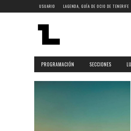
Pasar al contenido principal
USUARIO
LAGENDA, GUÍA DE OCIO DE TENERIFE
PROGRAMACIÓN
SECCIONES
L
MÚSICA
ART
FECHA
LU
ESCÉNICAS
SAL
Hoy
CULTURA
ESP
Plan Finde
GASTRONOMÍA
NO