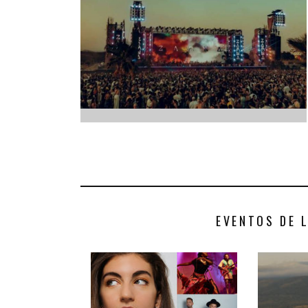
INFANTIL
LOC
CO
GA
FO
EVENTOS DE 