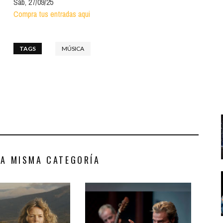
Sáb, 27/09/25
Santa Cruz | La Laguna
Gastro
ALES CON ACTUACIONES
Compra tus entradas aqui
Islas
Infantil
MERCIO
Música
TAGS
MÚSICA
STRO
Escénicas
RMATIVO
LA MISMA CATEGORÍA