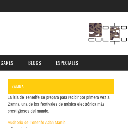
UGARES
BLOGS
ESPECIALES
ZAMNA
E | MUSEOS
FESTIVAL BOREAL 2026
GAR
CATEGORIA
La isla de Tenerife se prepara para recibir por primera vez a
AS Y AUDITORIOS
FESTIVAL TAGANANA 2026
Zamna, una de los festivales de música electrónica más
Norte
Cultura
prestigiosos del mundo.
ACIOS CULTURALES
TENERIFE PHE FESTIVAL 2026
Sur
Deporte y Naturaleza
Auditorio de Tenerife Adán Martín
CHE
XXVII VERANO DE CUENTO