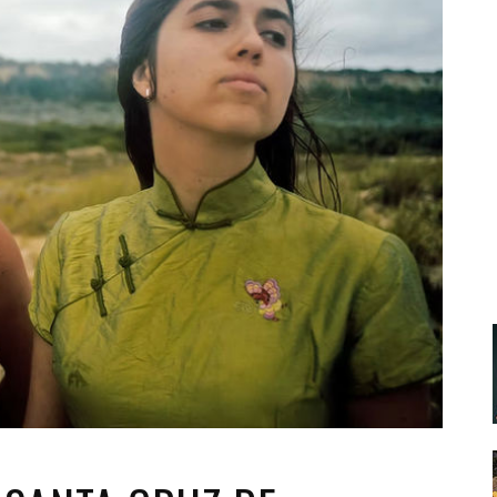
Santa Cruz | La Laguna
Gastro
ALES CON ACTUACIONES
Islas
Infantil
MERCIO
Música
STRO
Escénicas
RMATIVO