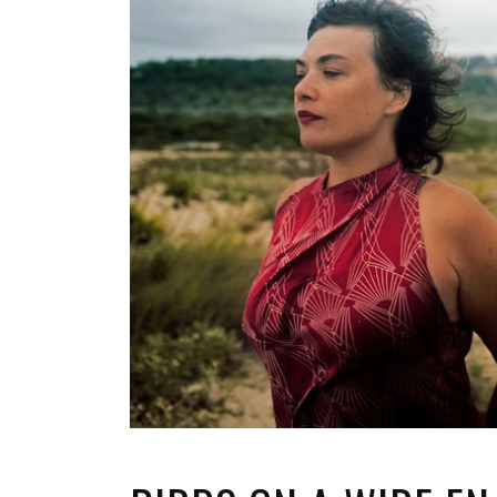
INFANTIL
LOC
CO
GA
FO