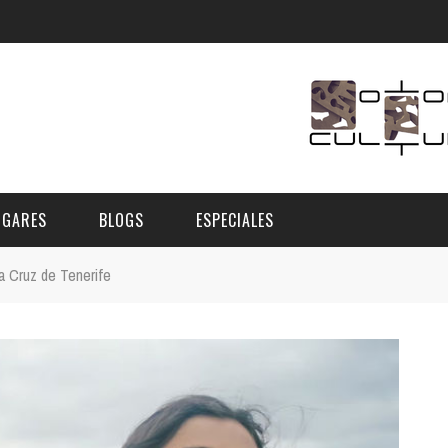
UGARES
BLOGS
ESPECIALES
a Cruz de Tenerife
E | MUSEOS
FESTIVAL BOREAL 2026
GAR
CATEGORIA
AS Y AUDITORIOS
FESTIVAL TAGANANA 2026
Norte
Cultura
ACIOS CULTURALES
TENERIFE PHE FESTIVAL 2026
Sur
Deporte y Naturaleza
CHE
XXVII VERANO DE CUENTO