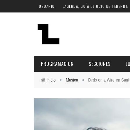
Pasar al contenido principal
USUARIO
LAGENDA, GUÍA DE OCIO DE TENERIFE
PROGRAMACIÓN
SECCIONES
L
Inicio
»
Música
»
Birds on a Wire en Sant
Usted está aquí
MÚSICA
ART
FECHA
LU
ESCÉNICAS
SAL
Hoy
CULTURA
ESP
Plan Finde
GASTRONOMÍA
NO