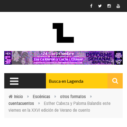
Pasar al contenido principal
Inicio
»
Escénicas
»
otros formatos
»
cuentacuentos
»
Esther Cabeza y Paloma Balandis este
Usted está aquí
viernes en la XXVI edición de Verano de cuento