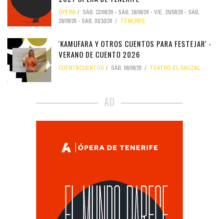
ÓPERA
SÁB, 12/09/26
-
SÁB, 19/09/26
-
VIE, 25/09/26
-
SÁB,
26/09/26
-
SÁB, 03/10/26
TENERIFE
'KAMUFARA Y OTROS CUENTOS PARA FESTEJAR' -
VERANO DE CUENTO 2026
CUENTACUENTOS
SÁB, 08/08/26
TEATRO EL SAUZAL
AD