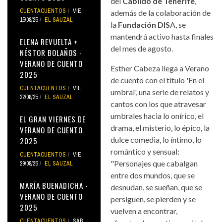
del
Cabildo de Tenerife
,
CUENTACUENTOS
VIE,
además de la colaboración de
15/08/25
EL SAUZAL
la
Fundación DIS
A, se
mantendrá activo hasta finales
ELENA REVUELTA +
del mes de agosto.
NÉSTOR BOLAÑOS -
VERANO DE CUENTO
Esther Cabeza llega a Verano
2025
de cuento con el título 'En el
CUENTACUENTOS
VIE,
umbral', una serie de relatos y
22/08/25
EL SAUZAL
cantos con los que atravesar
umbrales hacia lo onírico, el
EL GRAN VIERNES DE
drama, el misterio, lo épico, la
VERANO DE CUENTO
dulce comedia, lo íntimo, lo
2025
romántico y sensual:
CUENTACUENTOS
VIE,
"Personajes que cabalgan
29/08/25
EL SAUZAL
entre dos mundos, que se
MARÍA BUENADICHA -
desnudan, se sueñan, que se
VERANO DE CUENTO
persiguen, se pierden y se
2025
vuelven a encontrar,
CUENTACUENTOS
SÁB,