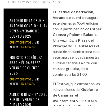
JUL 17 2025
POR
LAGENDARIO
El
Festival de narración,
Verano de cuento
inaugura
ANTONIO DE LA CRUZ +
este viernes su XXVI edición
ANTONIO CONEJO + JUAN
con la participación de
Esther
REYES - VERANO DE
Cabeza
y
Paloma Baladis
.
CUENTO 2025
Una vez más, la
Plaza del
CUENTACUENTOS
VIE,
Príncipe
de
El Sauzal
será el
01/08/25
EL SAUZAL
punto de encuentro para esta
ERNESTO RODRÍGUEZ
veterana y renovada muestra
ABAD + ÉLIDA PÉREZ -
cultural canaria. La cita, con
VERANO DE CUENTO
entrada gratuita, dará
2025
comienzo a las 21:00.
CUENTACUENTOS
VIE,
El Festival, que cuenta con las
08/08/25
EL SAUZAL
subvenciones del
Gobierno
ALBERTO DÍEZ + PACO EL
de Canarias
, el
RUBIO - VERANO DE
Ayuntamiento El Sauzal
, y
CUENTO 2025