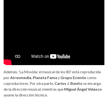
Además, 'La Movida: el musical de los 80' está coproducida
por
Atresmedia
,
Planeta Fama
y
Grupo Eventix
como
coproductores. Por otra parte,
Carlos J. Benito
se encarga
de la dirección musical, mientras que
Miguel Ángel Velasco
asume la dirección técnica.