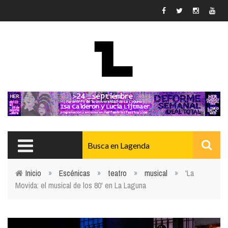
Pasar al contenido principal
Inicio
»
Escénicas
»
teatro
»
musical
»
'La
Movida: el musical de los 80' en La Laguna
Usted está aquí