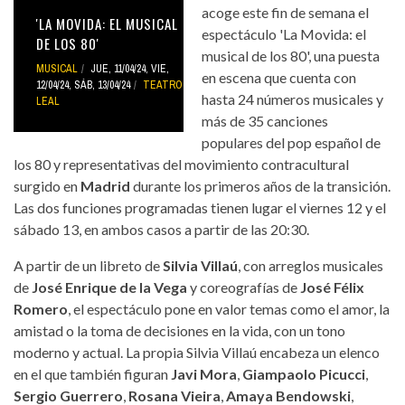
acoge este fin de semana el
'LA MOVIDA: EL MUSICAL
espectáculo 'La Movida: el
DE LOS 80'
musical de los 80', una puesta
MUSICAL
JUE, 11/04/24
,
VIE,
en escena que cuenta con
12/04/24
,
SÁB, 13/04/24
TEATRO
hasta 24 números musicales y
LEAL
más de 35 canciones
populares del pop español de
los 80 y representativas del movimiento contracultural
surgido en
Madrid
durante los primeros años de la transición.
Las dos funciones programadas tienen lugar el viernes 12 y el
sábado 13, en ambos casos a partir de las 20:30.
A partir de un libreto de
Silvia Villaú
, con arreglos musicales
de
José Enrique de la Vega
y coreografías de
José Félix
Romero
, el espectáculo pone en valor temas como el amor, la
amistad o la toma de decisiones en la vida, con un tono
moderno y actual. La propia Silvia Villaú encabeza un elenco
en el que también figuran
Javi Mora
,
Giampaolo Picucci
,
Sergio Guerrero
,
Rosana Vieira
,
Amaya Bendowski
,