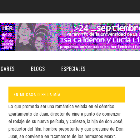
UGARES
BLOGS
ESPECIALES
'EN MI CASA O EN LA MÍA'
E | MUSEOS
FESTIVAL BOREAL 2026
GAR
CATEGORIA
Lo que prometía ser una romántica velada en el céntrico
AS Y AUDITORIOS
FESTIVAL TAGANANA 2026
apartamento de Juan, director de cine a punto de comenzar
Norte
Cultura
el rodaje de su nueva película, y Celeste, la hija de don José,
ACIOS CULTURALES
TENERIFE PHE FESTIVAL 2026
productor del film, hombre prepotente y que presume de Don
Sur
Deporte y Naturaleza
CHE
XXVII VERANO DE CUENTO
Juan, se convierte en "Camarote de los hermanos Marx".