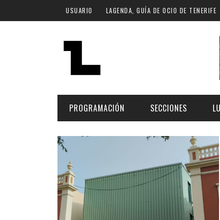
Pasar al contenido principal
USUARIO
LAGENDA, GUÍA DE OCIO DE TENERIFE
PROGRAMACIÓN
SECCIONES
L
MÚSICA
ART
FECHA
LU
ESCÉNICAS
SAL
Hoy
CULTURA
ESP
Plan Finde
GASTRONOMÍA
NO