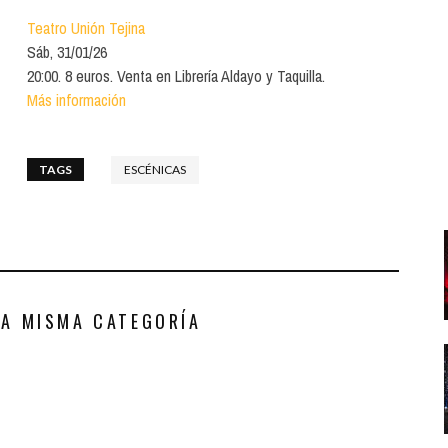
Santa Cruz | La Laguna
Gastro
ALES CON ACTUACIONES
Teatro Unión Tejina
Islas
Infantil
Sáb, 31/01/26
MERCIO
20:00. 8 euros. Venta en Librería Aldayo y Taquilla.
Música
Más información
STRO
Escénicas
RMATIVO
TAGS
ESCÉNICAS
LA MISMA CATEGORÍA