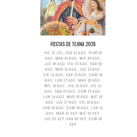
FIESTAS DE TEJINA 2026
VIE 31 JUL
,
SÁB 01 AGO
,
DOM 02
AGO
,
MAR 04 AGO
,
MIÉ 05 AGO
,
JUE 06 AGO
,
VIE 07 AGO
,
SÁB 08
AGO
,
MAR 11 AGO
,
JUE 13 AGO
,
VIE 14 AGO
,
SÁB 15 AGO
,
DOM 16
AGO
,
LUN 17 AGO
,
MAR 18 AGO
,
MIÉ 19 AGO
,
JUE 20 AGO
,
VIE 21
AGO
,
SÁB 22 AGO
,
DOM 23 AGO
,
LUN 24 AGO
,
MAR 25 AGO
,
MIÉ 26
AGO
,
JUE 27 AGO
,
VIE 28 AGO
,
SÁB 29 AGO
,
DOM 30 AGO
,
LUN 31
AGO
,
MAR 01 SEP
,
MIÉ 02 SEP
,
JUE 03 SEP
,
SÁB 05 SEP
,
DOM 06
SEP