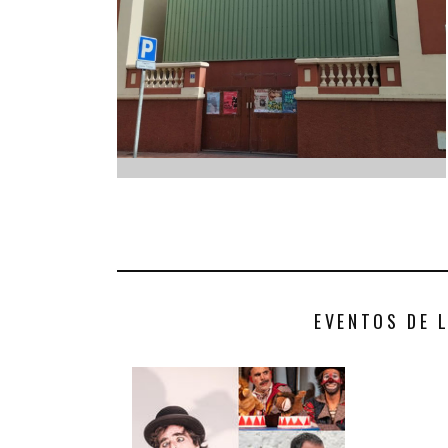
INFANTIL
LOC
CO
GA
FO
EVENTOS DE 